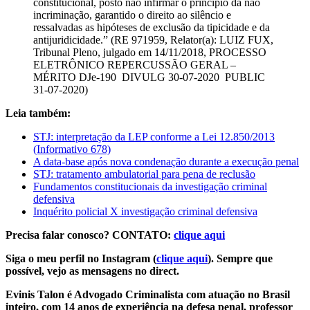
Leia também:
STJ: interpretação da LEP conforme a Lei 12.850/2013
(Informativo 678)
A data-base após nova condenação durante a execução penal
STJ: tratamento ambulatorial para pena de reclusão
Fundamentos constitucionais da investigação criminal
defensiva
Inquérito policial X investigação criminal defensiva
Precisa falar conosco? CONTATO:
clique aqui
Siga o meu perfil no Instagram (
clique aqui
). Sempre que
possível, vejo as mensagens no direct.
Evinis Talon é Advogado Criminalista com atuação no Brasil
inteiro, com 14 anos de experiência na defesa penal, professor