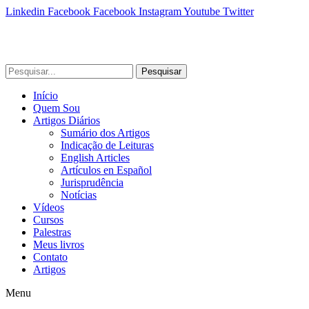
Linkedin
Facebook
Facebook
Instagram
Youtube
Twitter
Pesquisar
Início
Quem Sou
Artigos Diários
Sumário dos Artigos
Indicação de Leituras
English Articles
Artículos en Español
Jurisprudência
Notícias
Vídeos
Cursos
Palestras
Meus livros
Contato
Artigos
Menu