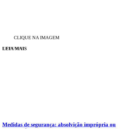
CLIQUE NA IMAGEM
LEIA MAIS
EVINIS TALON
Medidas de segurança: absolvição imprópria ou