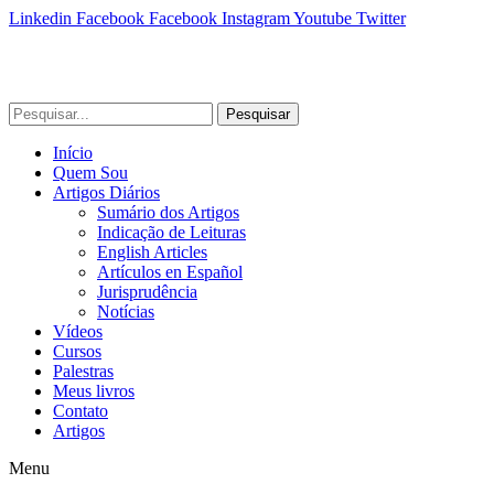
Linkedin
Facebook
Facebook
Instagram
Youtube
Twitter
Pesquisar
Início
Quem Sou
Artigos Diários
Sumário dos Artigos
Indicação de Leituras
English Articles
Artículos en Español
Jurisprudência
Notícias
Vídeos
Cursos
Palestras
Meus livros
Contato
Artigos
Menu