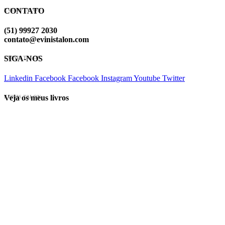
CONTATO
EVINIS TALON
(51) 99927 2030
contato@evinistalon.com
SIGA-NOS
EVINIS TALON
Linkedin
Facebook
Facebook
Instagram
Youtube
Twitter
Veja os meus livros
EVINIS TALON