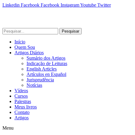
Linkedin
Facebook
Facebook
Instagram
Youtube
Twitter
Pesquisar
Início
Quem Sou
Artigos Diários
Sumário dos Artigos
Indicação de Leituras
English Articles
Artículos en Español
Jurisprudência
Notícias
Vídeos
Cursos
Palestras
Meus livros
Contato
Artigos
Menu