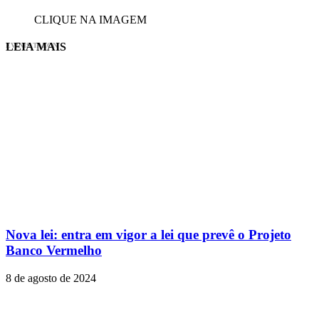
CLIQUE NA IMAGEM
LEIA MAIS
EVINIS TALON
Nova lei: entra em vigor a lei que prevê o Projeto
Banco Vermelho
8 de agosto de 2024