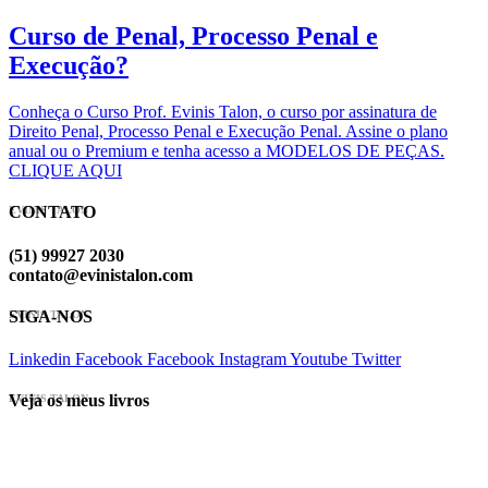
Curso de Penal, Processo Penal e
Execução?
Conheça o Curso Prof. Evinis Talon, o curso por assinatura de
Direito Penal, Processo Penal e Execução Penal. Assine o plano
anual ou o Premium e tenha acesso a MODELOS DE PEÇAS.
CLIQUE AQUI
CONTATO
EVINIS TALON
(51) 99927 2030
contato@evinistalon.com
SIGA-NOS
EVINIS TALON
Linkedin
Facebook
Facebook
Instagram
Youtube
Twitter
Veja os meus livros
EVINIS TALON