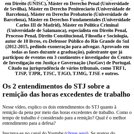
em Direito (UNISC), Máster en Derecho Penal (Universidade
de Sevilha), Máster en Derecho Penitenciario (Universidade de
Barcelona), Máster en Derecho Probatorio (Universidade de
Barcelona), Máster en Derechos Fundamentales (Universidade
Carlos III de Madrid), Máster en Política Criminal
(Universidade de Salamanca), especialista em Direito Penal,
Processo Penal, Direito Constitucional, Filosofia e Sociologia,
autor de 10 livros, ex-Defensor Público do Rio Grande do Sul
(2012-2015, pedindo exoneração para advogar. Aprovado em
todas as fases durante a graduação), palestrante que já
participou de eventos em 3 continentes e investigador do Centro
de Investigação em Justiça e Governação (JusGov) de Portugal.
Citado na jurisprudência de vários tribunais, como TRF1,
TJSP, TJPR, TJSC, TJGO, TJMG, TJSE e outros.
Os 2 entendimentos do STJ sobre a
remição das horas excedentes de trabalho
Nesse vídeo, explico os dois entendimentos do STJ quanto à
remição da pena por meio das horas excedentes de trabalho. Como o
tempo de trabalho é considerado para a remição? Qual é o melhor
entendimento para a defesa?
Inscreva-se no canal do Youtube (
clique aqui
). Se gostou do