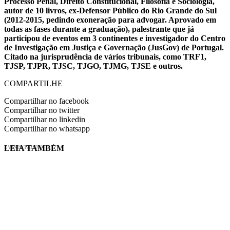
Processo Penal, Direito Constitucional, Filosofia e Sociologia,
autor de 10 livros, ex-Defensor Público do Rio Grande do Sul
(2012-2015, pedindo exoneração para advogar. Aprovado em
todas as fases durante a graduação), palestrante que já
participou de eventos em 3 continentes e investigador do Centro
de Investigação em Justiça e Governação (JusGov) de Portugal.
Citado na jurisprudência de vários tribunais, como TRF1,
TJSP, TJPR, TJSC, TJGO, TJMG, TJSE e outros.
COMPARTILHE
Compartilhar no facebook
Compartilhar no twitter
Compartilhar no linkedin
Compartilhar no whatsapp
LEIA TAMBÉM
EVINIS TALON