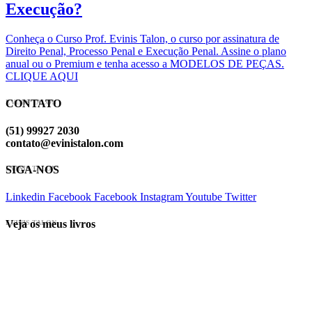
Execução?
Conheça o Curso Prof. Evinis Talon, o curso por assinatura de
Direito Penal, Processo Penal e Execução Penal. Assine o plano
anual ou o Premium e tenha acesso a MODELOS DE PEÇAS.
CLIQUE AQUI
CONTATO
EVINIS TALON
(51) 99927 2030
contato@evinistalon.com
SIGA-NOS
EVINIS TALON
Linkedin
Facebook
Facebook
Instagram
Youtube
Twitter
Veja os meus livros
EVINIS TALON