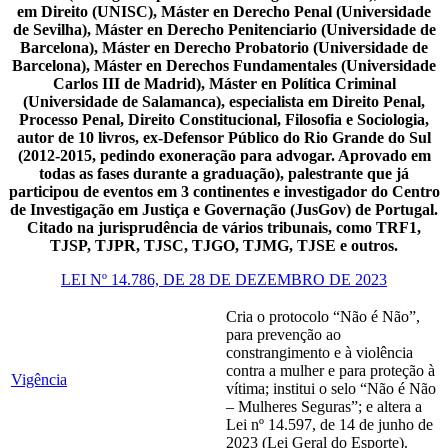
em Direito (UNISC), Máster en Derecho Penal (Universidade
de Sevilha), Máster en Derecho Penitenciario (Universidade de
Barcelona), Máster en Derecho Probatorio (Universidade de
Barcelona), Máster en Derechos Fundamentales (Universidade
Carlos III de Madrid), Máster en Política Criminal
(Universidade de Salamanca), especialista em Direito Penal,
Processo Penal, Direito Constitucional, Filosofia e Sociologia,
autor de 10 livros, ex-Defensor Público do Rio Grande do Sul
(2012-2015, pedindo exoneração para advogar. Aprovado em
todas as fases durante a graduação), palestrante que já
participou de eventos em 3 continentes e investigador do Centro
de Investigação em Justiça e Governação (JusGov) de Portugal.
Citado na jurisprudência de vários tribunais, como TRF1,
TJSP, TJPR, TJSC, TJGO, TJMG, TJSE e outros.
LEI Nº 14.786, DE 28 DE DEZEMBRO DE 2023
Cria o protocolo “Não é Não”,
para prevenção ao
constrangimento e à violência
contra a mulher e para proteção à
Vigência
vítima; institui o selo “Não é Não
– Mulheres Seguras”; e altera a
Lei nº 14.597, de 14 de junho de
2023 (Lei Geral do Esporte).