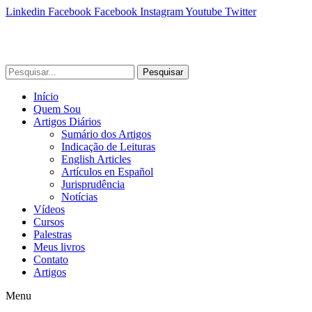
Linkedin
Facebook
Facebook
Instagram
Youtube
Twitter
Pesquisar
Início
Quem Sou
Artigos Diários
Sumário dos Artigos
Indicação de Leituras
English Articles
Artículos en Español
Jurisprudência
Notícias
Vídeos
Cursos
Palestras
Meus livros
Contato
Artigos
Menu