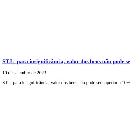
STJ: para insignificância, valor dos bens não pode s
19 de setembro de 2023
STJ: para insignificância, valor dos bens não pode ser superior a 10