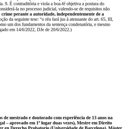
 9. É contraditória e viola a boa-fé objetiva a postura do
nsiderá-la no processo judicial, valendo-se de requisitos não
 do crime perante a autoridade, independentemente de a
o da seguinte tese: “o réu fará jus à atenuante do art. 65, III,
z como um dos fundamentos da sentença condenatória, e mesmo
julgado em 14/6/2022, DJe de 20/6/2022.)
sos de mestrado e doutorado com experiência de 13 anos na
al – aprovado em 1º lugar duas vezes), Mestre em Direito
er en Derecho Probatorio (Universidade de Barcelona), Máster