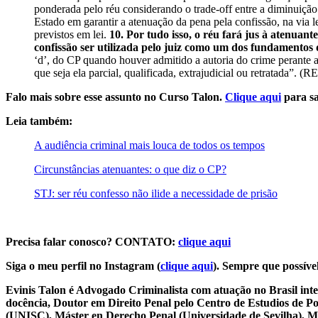
ponderada pelo réu considerando o trade-off entre a diminuição 
Estado em garantir a atenuação da pena pela confissão, na via l
previstos em lei.
10. Por tudo isso, o réu fará jus à atenuan
confissão ser utilizada pelo juiz como um dos fundamentos
‘d’, do CP quando houver admitido a autoria do crime perante 
que seja ela parcial, qualificada, extrajudicial ou retratada”.
Falo mais sobre esse assunto no Curso Talon.
Clique aqui
para sa
Leia também:
A audiência criminal mais louca de todos os tempos
Circunstâncias atenuantes: o que diz o CP?
STJ: ser réu confesso não ilide a necessidade de prisão
Precisa falar conosco? CONTATO:
clique aqui
Siga o meu perfil no Instagram (
clique aqui
). Sempre que possível
Evinis Talon é Advogado Criminalista com atuação no Brasil inte
docência, Doutor em Direito Penal pelo Centro de Estudios de P
(UNISC), Máster en Derecho Penal (Universidade de Sevilha), Má