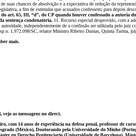
de suas chances de absolvição e a expectativa de redução da reprimenda.
egislativa, a fim de estimular que acusados confessem; para depois desco
te do art. 65, III, “d”, do CP quando houver confessado a autoria
 da sentença condenatória.
11. Recurso especial desprovido, com a adoçã
a autoridade, independentemente de a confissão ser utilizada pelo jui
 (REsp n. 1.972.098/SC, relator Ministro Ribeiro Dantas, Quinta Turma, 
ber mais.
, vejo as mensagens no direct.
iro, com 14 anos de experiência na defesa penal, professor de cur
osgrado (México), Doutorando pela Universidade do Minho (Portug
ster en Derecho Penitenciario (Universidade de Barcelona), Mást