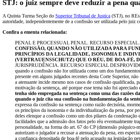
STJ: o juiz sempre deve reduzir a pena qu
A Quinta Turma Seção do
Superior Tribunal de Justiça
(STJ), no REsp
autoridade, independentemente de a confissão ser utilizada pelo jui
Confira a ementa relacionada:
PENAL E PROCESSUAL PENAL. RECURSO ESPECIAL.
CONFISSÃO, QUANDO NÃO UTILIZADA PARA FU
PRINCÍPIOS DA LEGALIDADE, ISONOMIA E INDIVI
(VERTRAUENSSCHUTZ) QUE O RÉU, DE BOA-FÉ, 
JURISPRUDÊNCIA. RECURSO ESPECIAL DESPROVIDO. 1. O Minist
quando a confissão não for utilizada como um dos fundamentos 
presente em alguns julgados recentes desta Corte Superior, nã
a atenuante incide mesmo nos casos de confissão qualificada, p
motivação da sentença, até porque esse tema não foi apreciad
tenha sido empregada na sentença como uma das razões da c
quando o juiz cita sua confissão na fundamentação da sen
expressa da confissão na sentença como razão decisória, morment
os princípios da isonomia e da individualização da pena, por pe
deles elenque a confissão como um dos pilares da condenação e 
facilidades que a admissão dos fatos pelo réu eventualmente tra
personalidade, na forma do art. 67 do CP (dimensão psíquico-m
autorizam o julgador a recusar a atenuação da pena, em especial
a confiança depositada de boa-fé pelo acusado na legislação pena