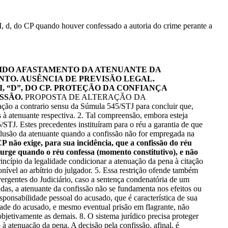
II, d, do CP quando houver confessado a autoria do crime perante a
IDO AFASTAMENTO DA ATENUANTE DA
TO. AUSÊNCIA DE PREVISÃO LEGAL.
I, “D”, DO CP. PROTEÇÃO DA CONFIANÇA
ISSÃO.
PROPOSTA DE ALTERAÇÃO DA
a contrario sensu da Súmula 545/STJ para concluir que,
 à atenuante respectiva. 2. Tal compreensão, embora esteja
TJ. Estes precedentes instituíram para o réu a garantia de que
xclusão da atenuante quando a confissão não for empregada na
 CP não exige, para sua incidência, que a confissão do réu
urge quando o réu confessa (momento constitutivo), e não
rincípio da legalidade condicionar a atenuação da pena à citação
nível ao arbítrio do julgador. 5. Essa restrição ofende também
vergentes do Judiciário, caso a sentença condenatória de um
das, a atenuante da confissão não se fundamenta nos efeitos ou
sponsabilidade pessoal do acusado, que é característica de sua
dade do acusado, e mesmo eventual prisão em flagrante, não
bjetivamente as demais. 8. O sistema jurídico precisa proteger
 à atenuação da pena. A decisão pela confissão, afinal, é