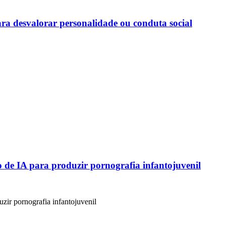
a desvalorar personalidade ou conduta social
 de IA para produzir pornografia infantojuvenil
zir pornografia infantojuvenil