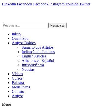
Linkedin
Facebook
Facebook
Instagram
Youtube
Twitter
Pesquisar
Início
Quem Sou
Artigos Diários
Sumário dos Artigos
Indicação de Leituras
English Articles
Artículos en Español
Jurisprudência
Notícias
Vídeos
Cursos
Palestras
Meus livros
Contato
Artigos
Menu