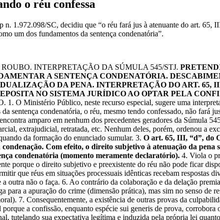
ando o réu confessa
 n. 1.972.098/SC, decidiu que “o réu fará jus à atenuante do art. 65, I
z como um dos fundamentos da sentença condenatória”.
 ROUBO. INTERPRETAÇÃO DA SÚMULA 545/STJ.
PRETEND
NDAMENTAR A SENTENÇA CONDENATÓRIA. DESCABIMEN
DUALIZAÇÃO DA PENA. INTERPRETAÇÃO DO ART. 65, II
DEPOSITA NO SISTEMA JURÍDICO AO OPTAR PELA CONF
ério Público, neste recurso especial, sugere uma interpretação 
da sentença condenatória, o réu, mesmo tendo confessado, não fará jus
o encontra amparo em nenhum dos precedentes geradores da Súmula 545/S
arcial, extrajudicial, retratada, etc. Nenhum deles, porém, ordenou a e
o quando da formação do enunciado sumular. 3.
O art. 65, III, “d”, do
ondenação. Com efeito, o direito subjetivo à atenuação da pena s
tença condenatória (momento meramente declaratório).
4. Viola o p
e porque o direito subjetivo e preexistente do réu não pode ficar dispo
rmitir que réus em situações processuais idênticas recebam respostas di
a outra não o faça. 6. Ao contrário da colaboração e da delação premia
ga para a apuração do crime (dimensão prática), mas sim no senso de re
oral). 7. Consequentemente, a existência de outras provas da culpabili
 porque a confissão, enquanto espécie sui generis de prova, corrobora o
l, tutelando sua expectativa legítima e induzida pela própria lei quanto