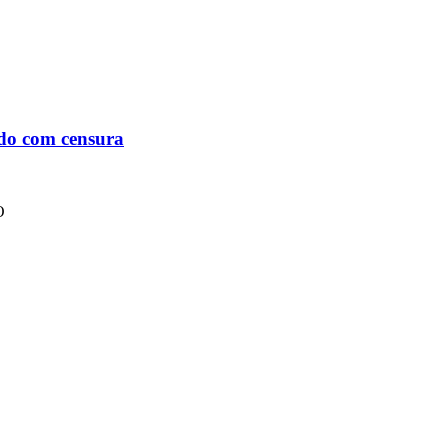
do com censura
O