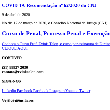
COVID-19: Recomendação nº 62/2020 do CNJ
9 de abril de 2020
No dia 17 de março de 2020, o Conselho Nacional de Justiça (CNJ)
Curso de Penal, Processo Penal e Execuçã
Conheça o Curso Prof. Evinis Talon, o curso por assinatura de Dir
CLIQUE AQUI
CONTATO
EVINIS TALON
(51) 99927 2030
contato@evinistalon.com
SIGA-NOS
EVINIS TALON
Linkedin
Facebook
Facebook
Instagram
Youtube
Twitter
Veja os meus livros
EVINIS TALON