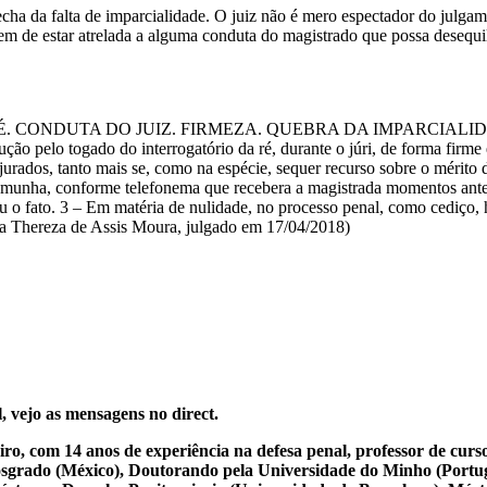
ha da falta de imparcialidade. O juiz não é mero espectador do julgame
m de estar atrelada a alguma conduta do magistrado que possa desequilib
É. CONDUTA DO JUIZ. FIRMEZA. QUEBRA DA IMPARCIALI
gado do interrogatório da ré, durante o júri, de forma firme e at
jurados, tanto mais se, como na espécie, sequer recurso sobre o mérit
estemunha, conforme telefonema que recebera a magistrada momentos ante
u o fato. 3 – Em matéria de nulidade, no processo penal, como cediço,
a Thereza de Assis Moura, julgado em 17/04/2018)
, vejo as mensagens no direct.
iro, com 14 anos de experiência na defesa penal, professor de cur
osgrado (México), Doutorando pela Universidade do Minho (Portug