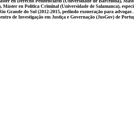
ster en Derecho Penitenciario (Universidade de Barcelona), Mást
Máster en Política Criminal (Universidade de Salamanca), especial
 do Rio Grande do Sul (2012-2015, pedindo exoneração para advogar.
 Centro de Investigação em Justiça e Governação (JusGov) de Portu