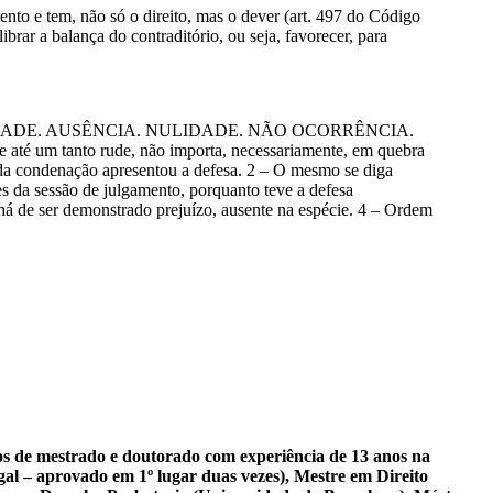
nto e tem, não só o direito, mas o dever (art. 497 do Código
rar a balança do contraditório, ou seja, favorecer, para
DADE. AUSÊNCIA. NULIDADE. NÃO OCORRÊNCIA.
é um tanto rude, não importa, necessariamente, em quebra
o da condenação apresentou a defesa. 2 – O mesmo se diga
s da sessão de julgamento, porquanto teve a defesa
 há de ser demonstrado prejuízo, ausente na espécie. 4 – Ordem
sos de mestrado e doutorado com experiência de 13 anos na
al – aprovado em 1º lugar duas vezes), Mestre em Direito