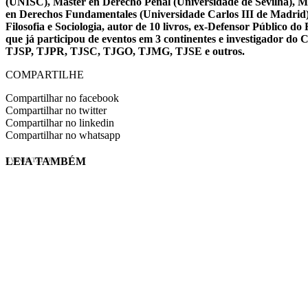
(UNISC), Máster en Derecho Penal (Universidade de Sevilha), Má
en Derechos Fundamentales (Universidade Carlos III de Madrid), 
Filosofia e Sociologia, autor de 10 livros, ex-Defensor Público
que já participou de eventos em 3 continentes e investigador do
TJSP, TJPR, TJSC, TJGO, TJMG, TJSE e outros.
COMPARTILHE
Compartilhar no facebook
Compartilhar no twitter
Compartilhar no linkedin
Compartilhar no whatsapp
LEIA TAMBÉM
EVINIS TALON