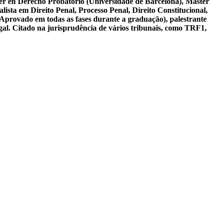
er en Derecho Probatorio (Universidade de Barcelona), Máster
ista em Direito Penal, Processo Penal, Direito Constitucional,
 Aprovado em todas as fases durante a graduação), palestrante
gal. Citado na jurisprudência de vários tribunais, como TRF1,