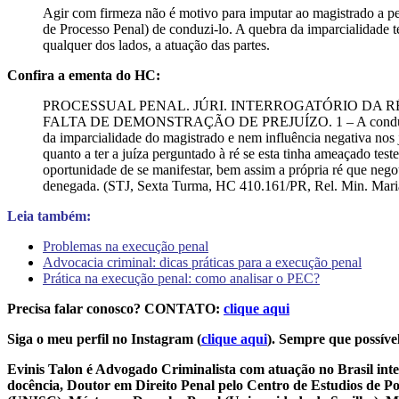
Agir com firmeza não é motivo para imputar ao magistrado a pec
de Processo Penal) de conduzi-lo. A quebra da imparcialidade te
qualquer dos lados, a atuação das partes.
Confira a ementa do HC:
PROCESSUAL PENAL. JÚRI. INTERROGATÓRIO DA R
FALTA DE DEMONSTRAÇÃO DE PREJUÍZO. 1 – A condução pelo to
da imparcialidade do magistrado e nem influência negativa nos 
quanto a ter a juíza perguntado à ré se esta tinha ameaçado t
oportunidade de se manifestar, bem assim a própria ré que nego
denegada. (STJ, Sexta Turma, HC 410.161/PR, Rel. Min. Mari
Leia também:
Problemas na execução penal
Advocacia criminal: dicas práticas para a execução penal
Prática na execução penal: como analisar o PEC?
Precisa falar conosco? CONTATO:
clique aqui
Siga o meu perfil no Instagram (
clique aqui
). Sempre que possível
Evinis Talon é Advogado Criminalista com atuação no Brasil inte
docência, Doutor em Direito Penal pelo Centro de Estudios de P