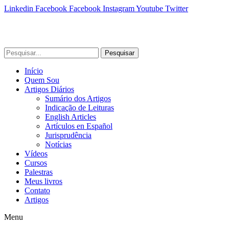
Linkedin
Facebook
Facebook
Instagram
Youtube
Twitter
Pesquisar
Início
Quem Sou
Artigos Diários
Sumário dos Artigos
Indicação de Leituras
English Articles
Artículos en Español
Jurisprudência
Notícias
Vídeos
Cursos
Palestras
Meus livros
Contato
Artigos
Menu