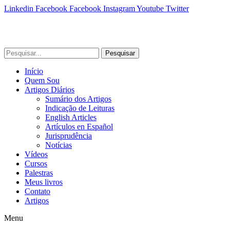
Linkedin
Facebook
Facebook
Instagram
Youtube
Twitter
Pesquisar
Início
Quem Sou
Artigos Diários
Sumário dos Artigos
Indicação de Leituras
English Articles
Artículos en Español
Jurisprudência
Notícias
Vídeos
Cursos
Palestras
Meus livros
Contato
Artigos
Menu