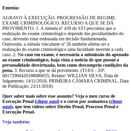
Ementa:
AGRAVO À EXECUÇÃO. PROGRESSÃO DE REGIME.
EXAME CRIMINOLÓGICO. RECURSO A QUE SE DÁ
PROVIMENTO. 1. A súmula nº 439 do STJ preconiza que a
realização do exame criminológico depende das peculiaridades do
caso, devendo estar embasada em decisão fundamentada.
Outrossim, a súmula vinculante nº 26 também afirma ser a
realização do exame criminológico uma faculdade inerente a cada
caso. 2. N
o caso em exame, é necessária a submissão do apenado
ao exame criminológico, haja vista a notícia de que possui a
personalidade desvirtuada, bem como descumpriu condições da
pena.
3. Recurso a que se dá provimento.
(TJ-ES – EP:
00172960420188080035, Relator: WILLIAN SILVA, Data de
Julgamento: 14/11/2018, PRIMEIRA CÂMARA CRIMINAL, Data
de Publicação: 23/11/2018)
Quer saber mais sobre esse assunto? Veja o meu curso de
Execução Penal (
clique aqui
) e o curso por assinatura (
clique
aqui
), que tem vídeos sobre Direito Penal, Processo Penal e
Execução Penal.
Veja também: