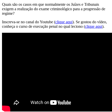
Quais são os casos em que normalmente os Juízes e Tribunais
exigem a realização do exame criminológico para a progressão de
regime?
Inscreva-se no canal do Youtube (
clique aqui
). Se gostou do vídeo,
conheça o curso de execução penal no qual leciono (
clique aqui
).