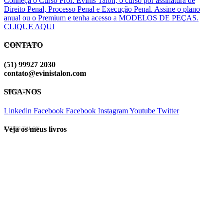
Conheça o Curso Prof. Evinis Talon, o curso por assinatura de
Direito Penal, Processo Penal e Execução Penal. Assine o plano
anual ou o Premium e tenha acesso a MODELOS DE PEÇAS.
CLIQUE AQUI
CONTATO
EVINIS TALON
(51) 99927 2030
contato@evinistalon.com
SIGA-NOS
EVINIS TALON
Linkedin
Facebook
Facebook
Instagram
Youtube
Twitter
Veja os meus livros
EVINIS TALON