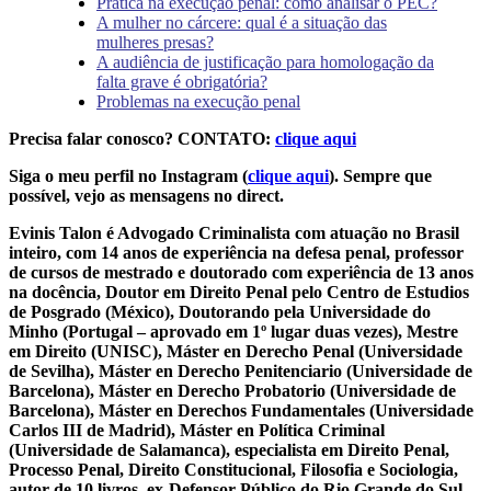
Prática na execução penal: como analisar o PEC?
A mulher no cárcere: qual é a situação das
mulheres presas?
A audiência de justificação para homologação da
falta grave é obrigatória?
Problemas na execução penal
Precisa falar conosco? CONTATO:
clique aqui
Siga o meu perfil no Instagram (
clique aqui
). Sempre que
possível, vejo as mensagens no direct.
Evinis Talon é Advogado Criminalista com atuação no Brasil
inteiro, com 14 anos de experiência na defesa penal, professor
de cursos de mestrado e doutorado com experiência de 13 anos
na docência, Doutor em Direito Penal pelo Centro de Estudios
de Posgrado (México), Doutorando pela Universidade do
Minho (Portugal – aprovado em 1º lugar duas vezes), Mestre
em Direito (UNISC), Máster en Derecho Penal (Universidade
de Sevilha), Máster en Derecho Penitenciario (Universidade de
Barcelona), Máster en Derecho Probatorio (Universidade de
Barcelona), Máster en Derechos Fundamentales (Universidade
Carlos III de Madrid), Máster en Política Criminal
(Universidade de Salamanca), especialista em Direito Penal,
Processo Penal, Direito Constitucional, Filosofia e Sociologia,
autor de 10 livros, ex-Defensor Público do Rio Grande do Sul