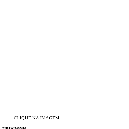
CLIQUE NA IMAGEM
LEIA MAIS
EVINIS TALON