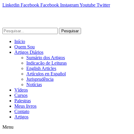
Linkedin
Facebook
Facebook
Instagram
Youtube
Twitter
Pesquisar
Início
Quem Sou
Artigos Diários
Sumário dos Artigos
Indicação de Leituras
English Articles
Artículos en Español
Jurisprudência
Notícias
Vídeos
Cursos
Palestras
Meus livros
Contato
Artigos
Menu