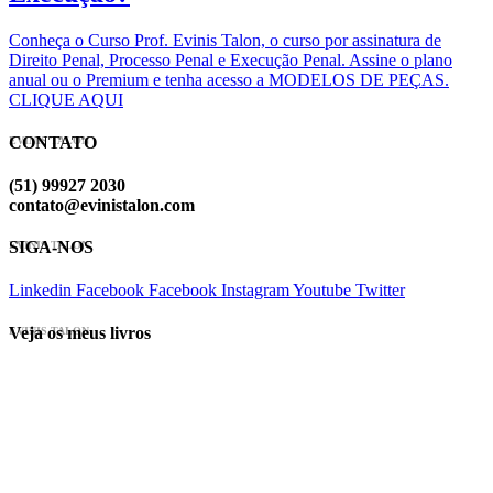
Conheça o Curso Prof. Evinis Talon, o curso por assinatura de
Direito Penal, Processo Penal e Execução Penal. Assine o plano
anual ou o Premium e tenha acesso a MODELOS DE PEÇAS.
CLIQUE AQUI
CONTATO
EVINIS TALON
(51) 99927 2030
contato@evinistalon.com
SIGA-NOS
EVINIS TALON
Linkedin
Facebook
Facebook
Instagram
Youtube
Twitter
Veja os meus livros
EVINIS TALON