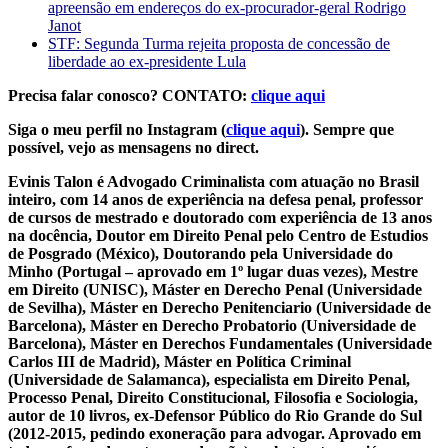
apreensão em endereços do ex-procurador-geral Rodrigo
Janot
STF: Segunda Turma rejeita proposta de concessão de
liberdade ao ex-presidente Lula
Precisa falar conosco? CONTATO:
clique aqui
Siga o meu perfil no Instagram (
clique aqui
). Sempre que
possível, vejo as mensagens no direct.
Evinis Talon é Advogado Criminalista com atuação no Brasil
inteiro, com 14 anos de experiência na defesa penal, professor
de cursos de mestrado e doutorado com experiência de 13 anos
na docência, Doutor em Direito Penal pelo Centro de Estudios
de Posgrado (México), Doutorando pela Universidade do
Minho (Portugal – aprovado em 1º lugar duas vezes), Mestre
em Direito (UNISC), Máster en Derecho Penal (Universidade
de Sevilha), Máster en Derecho Penitenciario (Universidade de
Barcelona), Máster en Derecho Probatorio (Universidade de
Barcelona), Máster en Derechos Fundamentales (Universidade
Carlos III de Madrid), Máster en Política Criminal
(Universidade de Salamanca), especialista em Direito Penal,
Processo Penal, Direito Constitucional, Filosofia e Sociologia,
autor de 10 livros, ex-Defensor Público do Rio Grande do Sul
(2012-2015, pedindo exoneração para advogar. Aprovado em