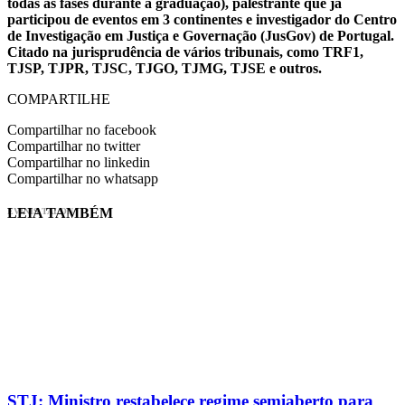
todas as fases durante a graduação), palestrante que já
participou de eventos em 3 continentes e investigador do Centro
de Investigação em Justiça e Governação (JusGov) de Portugal.
Citado na jurisprudência de vários tribunais, como TRF1,
TJSP, TJPR, TJSC, TJGO, TJMG, TJSE e outros.
COMPARTILHE
Compartilhar no facebook
Compartilhar no twitter
Compartilhar no linkedin
Compartilhar no whatsapp
LEIA TAMBÉM
EVINIS TALON
STJ: Ministro restabelece regime semiaberto para