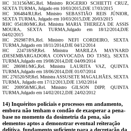
HC 313156/MG,Rel. Ministro ROGERIO SCHIETTI CRUZ,
SEXTA TURMA, Julgado em 10/03/2015,DJE 17/03/2015
HC 306484/RJ,Rel. Ministro SEBASTIÃO REIS JÚNIOR,
SEXTA TURMA, Julgado em 10/03/2015,DJE 20/03/2015
RHC 054180/MG,Rel. Ministra MARIA THEREZA DE ASSIS
MOURA, SEXTA TURMA,Julgado em 18/12/2014,DJE
04/02/2015
HC 292987/PA,Rel. Ministro NEFI CORDEIRO, SEXTA
TURMA,Julgado em 18/11/2014,DJE 04/12/2014
HC 224718/SP,Rel. Ministra MARILZA MAYNARD
(DESEMBARGADORA CONVOCADA DO TJ/SE), SEXTA
TURMA,Julgado em 19/08/2014,DJE 04/09/2014
HC 286981/MG,Rel. Ministra LAURITA VAZ, QUINTA
TURMA,Julgado em 18/06/2014,DJE 01/07/2014
HC 276520/SP,Rel. Ministra ASSUSETE MAGALHÃES, SEXTA
TURMA, Julgado em 17/12/2013,DJE 13/02/2014
HC 200958/MG,Rel. Ministro GILSON DIPP, QUINTA
TURMA,Julgado em 14/02/2012,DJE 24/02/2012
14) Inquéritos policiais e processos em andamento,
embora não tenham o condão de exasperar a pena-
base no momento da dosimetria da pena, são
elementos aptos a demonstrar eventual reiteração
delitiva, fundamento suficiente para a decretação da