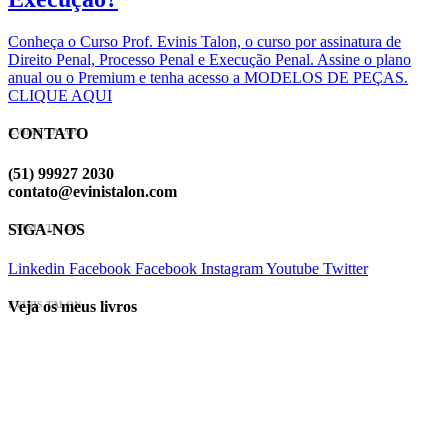
Conheça o Curso Prof. Evinis Talon, o curso por assinatura de
Direito Penal, Processo Penal e Execução Penal. Assine o plano
anual ou o Premium e tenha acesso a MODELOS DE PEÇAS.
CLIQUE AQUI
CONTATO
EVINIS TALON
(51) 99927 2030
contato@evinistalon.com
SIGA-NOS
EVINIS TALON
Linkedin
Facebook
Facebook
Instagram
Youtube
Twitter
Veja os meus livros
EVINIS TALON