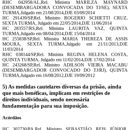
RHC 042958/AL,Rel. Ministra MARILZA MAYNARD
(DESEMBARGADORA CONVOCADA DO TJ/SE), SEXTA
TURMA,Julgado em 21/08/2014,DJE 03/09/2014
HC 291439/SP,Rel. Ministro ROGERIO SCHIETTI CRUZ,
SEXTA TURMA, Julgado em 22/05/2014,DJE 11/06/2014
HC 283557/RS,Rel. Ministra LAURITA VAZ, QUINTA
TURMA,Julgado em 08/04/2014,DJE 15/04/2014
HC 255838/SP,Rel. Ministra MARIA THEREZA DE ASSIS
MOURA, SEXTA TURMA,Julgado em 21/11/2013,DJE
11/03/2014
RHC 038144/SP,Rel. Ministra REGINA HELENA COSTA,
QUINTA TURMA, Julgado em 11/02/2014,DJE 17/02/2014
HC 243268/SP,Rel. Ministro ADILSON VIEIRA MACABU
(DESEMBARGADOR CONVOCADO DO TJ/RJ), QUINTA
TURMA,Julgado em 16/08/2012,DJE 19/09/2012
5) As medidas cautelares diversas da prisão, ainda
que mais benéficas, implicam em restrições de
direitos individuais, sendo necessária
fundamentação para sua imposição.
Acórdãos
HC 302730/PA,Rel. Ministro SEBASTIÃO REIS JÚNIOR,