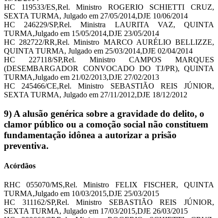
HC 119533/ES,Rel. Ministro ROGERIO SCHIETTI CRUZ,
SEXTA TURMA, Julgado em 27/05/2014,DJE 10/06/2014
HC 246229/SP,Rel. Ministra LAURITA VAZ, QUINTA
TURMA,Julgado em 15/05/2014,DJE 23/05/2014
HC 282722/RR,Rel. Ministro MARCO AURÉLIO BELLIZZE,
QUINTA TURMA, Julgado em 25/03/2014,DJE 02/04/2014
HC 227118/SP,Rel. Ministro CAMPOS MARQUES
(DESEMBARGADOR CONVOCADO DO TJ/PR), QUINTA
TURMA,Julgado em 21/02/2013,DJE 27/02/2013
HC 245466/CE,Rel. Ministro SEBASTIÃO REIS JÚNIOR,
SEXTA TURMA, Julgado em 27/11/2012,DJE 18/12/2012
9) A alusão genérica sobre a gravidade do delito, o
clamor público ou a comoção social não constituem
fundamentação idônea a autorizar a prisão
preventiva.
Acórdãos
RHC 055070/MS,Rel. Ministro FELIX FISCHER, QUINTA
TURMA,Julgado em 10/03/2015,DJE 25/03/2015
HC 311162/SP,Rel. Ministro SEBASTIÃO REIS JÚNIOR,
SEXTA TURMA, Julgado em 17/03/2015,DJE 26/03/2015