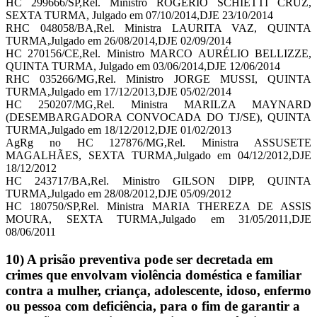
HC 299666/SP,Rel. Ministro ROGERIO SCHIETTI CRUZ,
SEXTA TURMA, Julgado em 07/10/2014,DJE 23/10/2014
RHC 048058/BA,Rel. Ministra LAURITA VAZ, QUINTA
TURMA,Julgado em 26/08/2014,DJE 02/09/2014
HC 270156/CE,Rel. Ministro MARCO AURÉLIO BELLIZZE,
QUINTA TURMA, Julgado em 03/06/2014,DJE 12/06/2014
RHC 035266/MG,Rel. Ministro JORGE MUSSI, QUINTA
TURMA,Julgado em 17/12/2013,DJE 05/02/2014
HC 250207/MG,Rel. Ministra MARILZA MAYNARD
(DESEMBARGADORA CONVOCADA DO TJ/SE), QUINTA
TURMA,Julgado em 18/12/2012,DJE 01/02/2013
AgRg no HC 127876/MG,Rel. Ministra ASSUSETE
MAGALHÃES, SEXTA TURMA,Julgado em 04/12/2012,DJE
18/12/2012
HC 243717/BA,Rel. Ministro GILSON DIPP, QUINTA
TURMA,Julgado em 28/08/2012,DJE 05/09/2012
HC 180750/SP,Rel. Ministra MARIA THEREZA DE ASSIS
MOURA, SEXTA TURMA,Julgado em 31/05/2011,DJE
08/06/2011
10) A prisão preventiva pode ser decretada em
crimes que envolvam violência doméstica e familiar
contra a mulher, criança, adolescente, idoso, enfermo
ou pessoa com deficiência, para o fim de garantir a