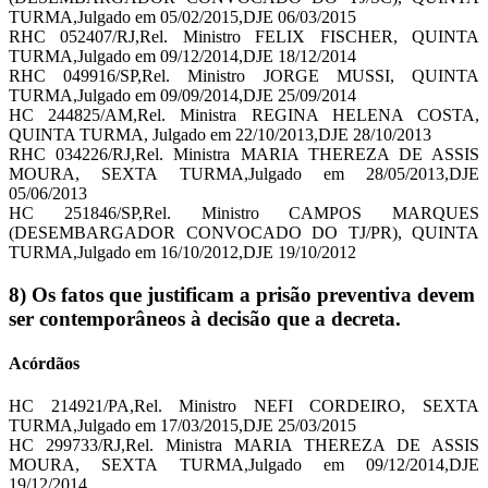
TURMA,Julgado em 05/02/2015,DJE 06/03/2015
RHC 052407/RJ,Rel. Ministro FELIX FISCHER, QUINTA
TURMA,Julgado em 09/12/2014,DJE 18/12/2014
RHC 049916/SP,Rel. Ministro JORGE MUSSI, QUINTA
TURMA,Julgado em 09/09/2014,DJE 25/09/2014
HC 244825/AM,Rel. Ministra REGINA HELENA COSTA,
QUINTA TURMA, Julgado em 22/10/2013,DJE 28/10/2013
RHC 034226/RJ,Rel. Ministra MARIA THEREZA DE ASSIS
MOURA, SEXTA TURMA,Julgado em 28/05/2013,DJE
05/06/2013
HC 251846/SP,Rel. Ministro CAMPOS MARQUES
(DESEMBARGADOR CONVOCADO DO TJ/PR), QUINTA
TURMA,Julgado em 16/10/2012,DJE 19/10/2012
8) Os fatos que justificam a prisão preventiva devem
ser contemporâneos à decisão que a decreta.
Acórdãos
HC 214921/PA,Rel. Ministro NEFI CORDEIRO, SEXTA
TURMA,Julgado em 17/03/2015,DJE 25/03/2015
HC 299733/RJ,Rel. Ministra MARIA THEREZA DE ASSIS
MOURA, SEXTA TURMA,Julgado em 09/12/2014,DJE
19/12/2014