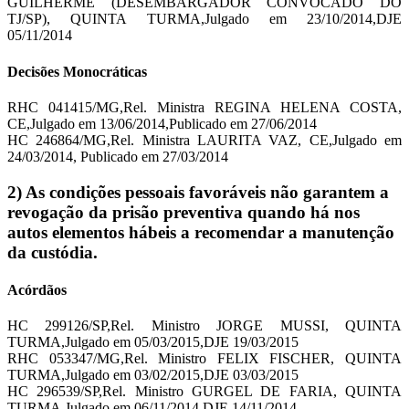
GUILHERME (DESEMBARGADOR CONVOCADO DO
TJ/SP), QUINTA TURMA,Julgado em 23/10/2014,DJE
05/11/2014
Decisões Monocráticas
RHC 041415/MG,Rel. Ministra REGINA HELENA COSTA,
CE,Julgado em 13/06/2014,Publicado em 27/06/2014
HC 246864/MG,Rel. Ministra LAURITA VAZ, CE,Julgado em
24/03/2014, Publicado em 27/03/2014
2) As condições pessoais favoráveis não garantem a
revogação da prisão preventiva quando há nos
autos elementos hábeis a recomendar a manutenção
da custódia.
Acórdãos
HC 299126/SP,Rel. Ministro JORGE MUSSI, QUINTA
TURMA,Julgado em 05/03/2015,DJE 19/03/2015
RHC 053347/MG,Rel. Ministro FELIX FISCHER, QUINTA
TURMA,Julgado em 03/02/2015,DJE 03/03/2015
HC 296539/SP,Rel. Ministro GURGEL DE FARIA, QUINTA
TURMA,Julgado em 06/11/2014,DJE 14/11/2014