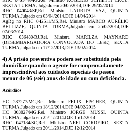
RHC 046144/MG,Rel. Ministro ROGERIO SCHIETTI CRUZ,
SEXTA TURMA, Julgado em 20/05/2014,DJE 29/05/2014
RHC 040043/SP,Rel. Ministra LAURITA VAZ, QUINTA
TURMA,Julgado em 03/04/2014,DJE 14/04/2014
AgRg no RHC 042511/MS,Rel. Ministro MARCO AURÉLIO
BELLIZZE, QUINTA TURMA,Julgado em 25/02/2014,DJE
07/03/2014
RHC 036480/RJ,Rel. Ministra MARILZA MAYNARD
(DESEMBARGADORA CONVOCADA DO TJ/SE), SEXTA
TURMA,Julgado em 17/12/2013,DJE 13/02/2014
4) A prisão preventiva poderá ser substituída pela
domiciliar quando o agente for comprovadamente
imprescindível aos cuidados especiais de pessoa
menor de 06 (seis) anos de idade ou com deficiência.
Acórdãos
HC 287277/MG,Rel. Ministro FELIX FISCHER, QUINTA
TURMA,Julgado em 18/12/2014,DJE 04/02/2015
HC 303827/MG,Rel. Ministro JORGE MUSSI, QUINTA
TURMA,Julgado em 25/11/2014,DJE 15/12/2014
RHC 047184/SC,Rel. Ministro NEFI CORDEIRO, SEXTA
TURMA,Julgado em 20/11/2014,DJE 12/12/2014