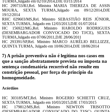
TURMA,Julgado em 02/10/2014,DJE 03/11/2014
HC 299733/RJ,Rel. Ministra MARIA THEREZA DE ASSIS
MOURA, SEXTA TURMA,Julgado em 09/12/2014,DJE
19/12/2014
RHC 029603/MS,Rel. Ministro SEBASTIÃO REIS JÚNIOR,
SEXTA TURMA, Julgado em 12/03/2013,DJE 01/07/2014
HC 156922/MG,Rel. Ministro HAROLDO RODRIGUES
(DESEMBARGADOR CONVOCADO DO TJ/CE), SEXTA
TURMA,Julgado em 07/06/2011,DJE 28/06/2011
HC 293391/SP,Rel. Ministro MARCO AURÉLIO BELLIZZE,
QUINTA TURMA, Julgado em 10/06/2014,DJE 18/06/2014
7) A prisão preventiva não é legítima nos casos em
que a sanção abstratamente prevista ou imposta na
sentença condenatória recorrível não resulte em
constrição pessoal, por força do princípio da
homogeneidade.
Acórdãos
HC 303185/MT,Rel. Ministro ROGERIO SCHIETTI CRUZ,
SEXTA TURMA, Julgado em 10/03/2015,DJE 17/03/2015
HC 179812/MS,Rel. Ministro NEWTON TRISOTTO
(DESEMBARGADOR CONVOCADO DO TJ/SC), QUINTA