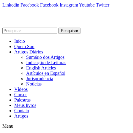
Linkedin
Facebook
Facebook
Instagram
Youtube
Twitter
Pesquisar
Início
Quem Sou
Artigos Diários
Sumário dos Artigos
Indicação de Leituras
English Articles
Artículos en Español
Jurisprudência
Notícias
Vídeos
Cursos
Palestras
Meus livros
Contato
Artigos
Menu