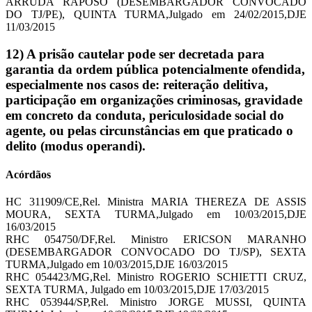
ARRUDA RAPOSO (DESEMBARGADOR CONVOCADO
DO TJ/PE), QUINTA TURMA,Julgado em 24/02/2015,DJE
11/03/2015
12) A prisão cautelar pode ser decretada para
garantia da ordem pública potencialmente ofendida,
especialmente nos casos de: reiteração delitiva,
participação em organizações criminosas, gravidade
em concreto da conduta, periculosidade social do
agente, ou pelas circunstâncias em que praticado o
delito (modus operandi).
Acórdãos
HC 311909/CE,Rel. Ministra MARIA THEREZA DE ASSIS
MOURA, SEXTA TURMA,Julgado em 10/03/2015,DJE
16/03/2015
RHC 054750/DF,Rel. Ministro ERICSON MARANHO
(DESEMBARGADOR CONVOCADO DO TJ/SP), SEXTA
TURMA,Julgado em 10/03/2015,DJE 16/03/2015
RHC 054423/MG,Rel. Ministro ROGERIO SCHIETTI CRUZ,
SEXTA TURMA, Julgado em 10/03/2015,DJE 17/03/2015
RHC 053944/SP,Rel. Ministro JORGE MUSSI, QUINTA