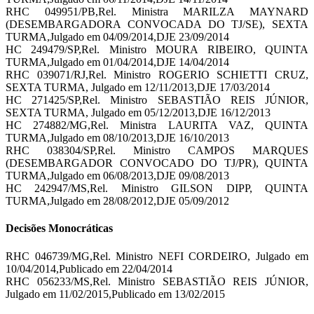
RHC 049951/PB,Rel. Ministra MARILZA MAYNARD
(DESEMBARGADORA CONVOCADA DO TJ/SE), SEXTA
TURMA,Julgado em 04/09/2014,DJE 23/09/2014
HC 249479/SP,Rel. Ministro MOURA RIBEIRO, QUINTA
TURMA,Julgado em 01/04/2014,DJE 14/04/2014
RHC 039071/RJ,Rel. Ministro ROGERIO SCHIETTI CRUZ,
SEXTA TURMA, Julgado em 12/11/2013,DJE 17/03/2014
HC 271425/SP,Rel. Ministro SEBASTIÃO REIS JÚNIOR,
SEXTA TURMA, Julgado em 05/12/2013,DJE 16/12/2013
HC 274882/MG,Rel. Ministra LAURITA VAZ, QUINTA
TURMA,Julgado em 08/10/2013,DJE 16/10/2013
RHC 038304/SP,Rel. Ministro CAMPOS MARQUES
(DESEMBARGADOR CONVOCADO DO TJ/PR), QUINTA
TURMA,Julgado em 06/08/2013,DJE 09/08/2013
HC 242947/MS,Rel. Ministro GILSON DIPP, QUINTA
TURMA,Julgado em 28/08/2012,DJE 05/09/2012
Decisões Monocráticas
RHC 046739/MG,Rel. Ministro NEFI CORDEIRO, Julgado em
10/04/2014,Publicado em 22/04/2014
RHC 056233/MS,Rel. Ministro SEBASTIÃO REIS JÚNIOR,
Julgado em 11/02/2015,Publicado em 13/02/2015