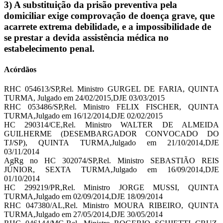
3) A substituição da prisão preventiva pela
domiciliar exige comprovação de doença grave, que
acarrete extrema debilidade, e a impossibilidade de
se prestar a devida assistência médica no
estabelecimento penal.
Acórdãos
RHC 054613/SP,Rel. Ministro GURGEL DE FARIA, QUINTA
TURMA, Julgado em 24/02/2015,DJE 03/03/2015
RHC 053486/SP,Rel. Ministro FELIX FISCHER, QUINTA
TURMA,Julgado em 16/12/2014,DJE 02/02/2015
HC 290314/CE,Rel. Ministro WALTER DE ALMEIDA
GUILHERME (DESEMBARGADOR CONVOCADO DO
TJ/SP), QUINTA TURMA,Julgado em 21/10/2014,DJE
03/11/2014
AgRg no HC 302074/SP,Rel. Ministro SEBASTIÃO REIS
JÚNIOR, SEXTA TURMA,Julgado em 16/09/2014,DJE
01/10/2014
HC 299219/PR,Rel. Ministro JORGE MUSSI, QUINTA
TURMA,Julgado em 02/09/2014,DJE 18/09/2014
RHC 047380/AL,Rel. Ministro MOURA RIBEIRO, QUINTA
TURMA,Julgado em 27/05/2014,DJE 30/05/2014