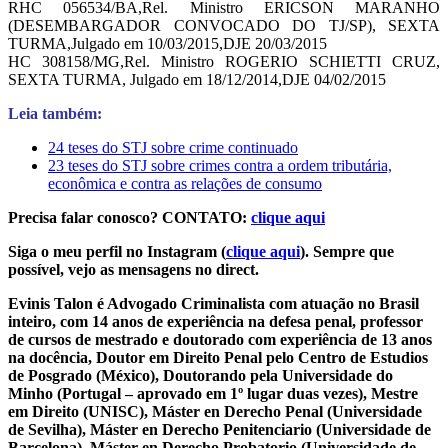
RHC 056534/BA,Rel. Ministro ERICSON MARANHO
(DESEMBARGADOR CONVOCADO DO TJ/SP), SEXTA
TURMA,Julgado em 10/03/2015,DJE 20/03/2015
HC 308158/MG,Rel. Ministro ROGERIO SCHIETTI CRUZ,
SEXTA TURMA, Julgado em 18/12/2014,DJE 04/02/2015
Leia também:
24 teses do STJ sobre crime continuado
23 teses do STJ sobre crimes contra a ordem tributária,
econômica e contra as relações de consumo
Precisa falar conosco? CONTATO:
clique aqui
Siga o meu perfil no Instagram (
clique aqui
). Sempre que
possível, vejo as mensagens no direct.
Evinis Talon é Advogado Criminalista com atuação no Brasil
inteiro, com 14 anos de experiência na defesa penal, professor
de cursos de mestrado e doutorado com experiência de 13 anos
na docência, Doutor em Direito Penal pelo Centro de Estudios
de Posgrado (México), Doutorando pela Universidade do
Minho (Portugal – aprovado em 1º lugar duas vezes), Mestre
em Direito (UNISC), Máster en Derecho Penal (Universidade
de Sevilha), Máster en Derecho Penitenciario (Universidade de
Barcelona), Máster en Derecho Probatorio (Universidade de