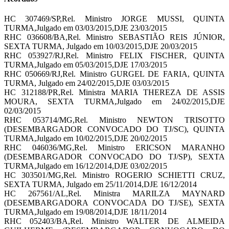
HC 307469/SP,Rel. Ministro JORGE MUSSI, QUINTA
TURMA,Julgado em 03/03/2015,DJE 23/03/2015
RHC 036608/BA,Rel. Ministro SEBASTIÃO REIS JÚNIOR,
SEXTA TURMA, Julgado em 10/03/2015,DJE 20/03/2015
RHC 053927/RJ,Rel. Ministro FELIX FISCHER, QUINTA
TURMA,Julgado em 05/03/2015,DJE 17/03/2015
RHC 050669/RJ,Rel. Ministro GURGEL DE FARIA, QUINTA
TURMA, Julgado em 24/02/2015,DJE 03/03/2015
HC 312188/PR,Rel. Ministra MARIA THEREZA DE ASSIS
MOURA, SEXTA TURMA,Julgado em 24/02/2015,DJE
02/03/2015
RHC 053714/MG,Rel. Ministro NEWTON TRISOTTO
(DESEMBARGADOR CONVOCADO DO TJ/SC), QUINTA
TURMA,Julgado em 10/02/2015,DJE 20/02/2015
RHC 046036/MG,Rel. Ministro ERICSON MARANHO
(DESEMBARGADOR CONVOCADO DO TJ/SP), SEXTA
TURMA,Julgado em 16/12/2014,DJE 03/02/2015
HC 303501/MG,Rel. Ministro ROGERIO SCHIETTI CRUZ,
SEXTA TURMA, Julgado em 25/11/2014,DJE 16/12/2014
HC 267561/AL,Rel. Ministra MARILZA MAYNARD
(DESEMBARGADORA CONVOCADA DO TJ/SE), SEXTA
TURMA,Julgado em 19/08/2014,DJE 18/11/2014
RHC 052403/BA,Rel. Ministro WALTER DE ALMEIDA