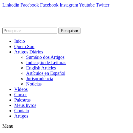
Linkedin
Facebook
Facebook
Instagram
Youtube
Twitter
Pesquisar
Início
Quem Sou
Artigos Diários
Sumário dos Artigos
Indicação de Leituras
English Articles
Artículos en Español
Jurisprudência
Notícias
Vídeos
Cursos
Palestras
Meus livros
Contato
Artigos
Menu