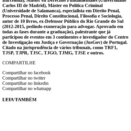
Barcelona), Máster en Derechos Fundamentales (Universidade
Carlos III de Madrid), Máster en Política Criminal
(Universidade de Salamanca), especialista em Direito Penal,
Processo Penal, Direito Constitucional, Filosofia e Sociologia,
autor de 10 livros, ex-Defensor Público do Rio Grande do Sul
(2012-2015, pedindo exoneração para advogar. Aprovado em
todas as fases durante a graduação), palestrante que já
participou de eventos em 3 continentes e investigador do Centro
de Investigação em Justiça e Governação (JusGov) de Portugal.
Citado na jurisprudência de vários tribunais, como TRF1,
TJSP, TJPR, TJSC, TJGO, TJMG, TJSE e outros.
COMPARTILHE
Compartilhar no facebook
Compartilhar no twitter
Compartilhar no linkedin
Compartilhar no whatsapp
LEIA TAMBÉM
EVINIS TALON