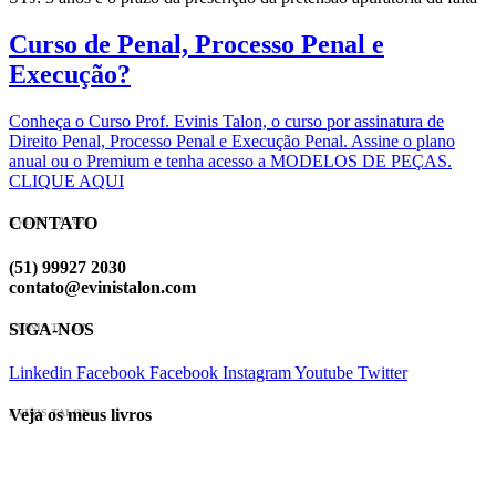
Curso de Penal, Processo Penal e
Execução?
Conheça o Curso Prof. Evinis Talon, o curso por assinatura de
Direito Penal, Processo Penal e Execução Penal. Assine o plano
anual ou o Premium e tenha acesso a MODELOS DE PEÇAS.
CLIQUE AQUI
CONTATO
EVINIS TALON
(51) 99927 2030
contato@evinistalon.com
SIGA-NOS
EVINIS TALON
Linkedin
Facebook
Facebook
Instagram
Youtube
Twitter
Veja os meus livros
EVINIS TALON