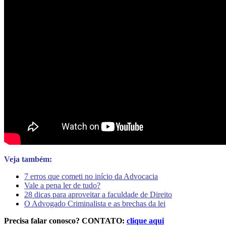
Veja também:
7 erros que cometi no início da Advocacia
Vale a pena ler de tudo?
28 dicas para aproveitar a faculdade de Direito
O Advogado Criminalista e as brechas da lei
Precisa falar conosco? CONTATO:
clique aqui