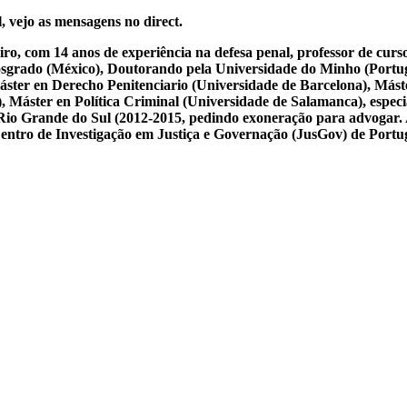
, vejo as mensagens no direct.
iro, com 14 anos de experiência na defesa penal, professor de cur
osgrado (México), Doutorando pela Universidade do Minho (Portug
ster en Derecho Penitenciario (Universidade de Barcelona), Mást
Máster en Política Criminal (Universidade de Salamanca), especial
 do Rio Grande do Sul (2012-2015, pedindo exoneração para advogar.
 Centro de Investigação em Justiça e Governação (JusGov) de Portu