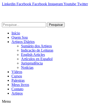
Linkedin
Facebook
Facebook
Instagram
Youtube
Twitter
Pesquisar
Início
Quem Sou
Artigos Diários
Sumário dos Artigos
Indicação de Leituras
English Articles
Artículos en Español
Jurisprudência
Notícias
Vídeos
Cursos
Palestras
Meus livros
Contato
Artigos
Menu