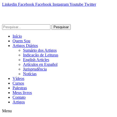
Linkedin
Facebook
Facebook
Instagram
Youtube
Twitter
Pesquisar
Início
Quem Sou
Artigos Diários
Sumário dos Artigos
Indicação de Leituras
English Articles
Artículos en Español
Jurisprudência
Notícias
Vídeos
Cursos
Palestras
Meus livros
Contato
Artigos
Menu