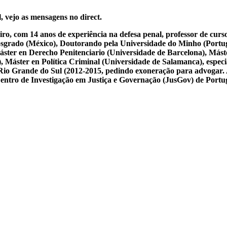
, vejo as mensagens no direct.
iro, com 14 anos de experiência na defesa penal, professor de cur
osgrado (México), Doutorando pela Universidade do Minho (Portug
ster en Derecho Penitenciario (Universidade de Barcelona), Mást
Máster en Política Criminal (Universidade de Salamanca), especial
 do Rio Grande do Sul (2012-2015, pedindo exoneração para advogar.
 Centro de Investigação em Justiça e Governação (JusGov) de Portu