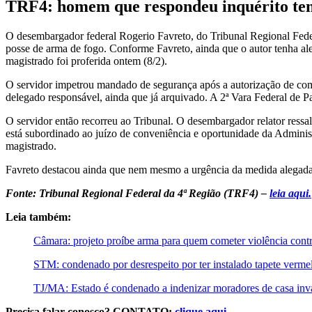
TRF4: homem que respondeu inquérito te
O desembargador federal Rogerio Favreto, do Tribunal Regional Feder
posse de arma de fogo. Conforme Favreto, ainda que o autor tenha ale
magistrado foi proferida ontem (8/2).
O servidor impetrou mandado de segurança após a autorização de compr
delegado responsável, ainda que já arquivado. A 2ª Vara Federal de 
O servidor então recorreu ao Tribunal. O desembargador relator ressal
está subordinado ao juízo de conveniência e oportunidade da Admini
magistrado.
Favreto destacou ainda que nem mesmo a urgência da medida alegada se
Fonte: Tribunal Regional Federal da 4ª Região (TRF4) –
leia aqui.
Leia também:
Câmara: projeto proíbe arma para quem cometer violência cont
STM: condenado por desrespeito por ter instalado tapete verm
TJ/MA: Estado é condenado a indenizar moradores de casa inva
Precisa falar conosco? CONTATO:
clique aqui