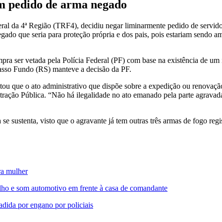
m pedido de arma negado
al da 4ª Região (TRF4), decidiu negar liminarmente pedido de servido
gado que seria para proteção própria e dos pais, pois estariam sendo am
a ser vetada pela Polícia Federal (PF) com base na existência de um in
Passo Fundo (RS) manteve a decisão da PF.
tou que o ato administrativo que dispõe sobre a expedição ou renovação
stração Pública. “Não há ilegalidade no ato emanado pela parte agrav
 sustenta, visto que o agravante já tem outras três armas de fogo reg
ra mulher
elho e som automotivo em frente à casa de comandante
dida por engano por policiais