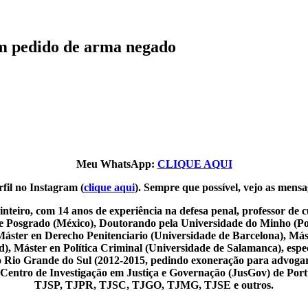
m pedido de arma negado
Meu WhatsApp:
CLIQUE AQUI
fil no Instagram (
clique aqui
). Sempre que possível, vejo as mensa
nteiro, com 14 anos de experiência na defesa penal, professor de
de Posgrado (México), Doutorando pela Universidade do Minho (Por
Máster en Derecho Penitenciario (Universidade de Barcelona), Más
 Máster en Política Criminal (Universidade de Salamanca), especia
o do Rio Grande do Sul (2012-2015, pedindo exoneração para advoga
o Centro de Investigação em Justiça e Governação (JusGov) de Por
TJSP, TJPR, TJSC, TJGO, TJMG, TJSE e outros.