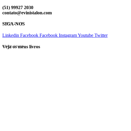
(51) 99927 2030
contato@evinistalon.com
SIGA-NOS
EVINIS TALON
Linkedin
Facebook
Facebook
Instagram
Youtube
Twitter
Veja os meus livros
EVINIS TALON