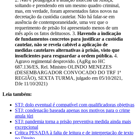
soltando e prendendo em um mesmo quadro criminal,
mas, em verdade, foram apresentados fatos novos na
decretação da custódia cautelar. Não há falar-se em
ausência de contemporaneidade, uma vez que o
requerimento de prisão foi apresentado menos de um
mês após os fatos delituosos. 3.
Havendo a indicação
de fundamentos concretos para justificar a custódia
cautelar, não se revela cabível a aplicação de
medidas cautelares alternativas à prisão, visto que
insuficientes para resguardar a ordem pública.
4.
Agravo regimental desprovido. (AgRg no HC
687.136/ES, Rel. Ministro OLINDO MENEZES
(DESEMBARGADOR CONVOCADO DO TRF 1ª
REGIÃO), SEXTA TURMA, julgado em 05/10/2021,
DJe 11/10/2021)
Leia também:
STJ: dolo eventual é compatível com qualificadoras objetivas
STJ: condenação baseada apenas nos motivos para o crime
anula júri
STJ: pandemia torna a prisão preventiva medida ainda mais
excepcional
Crítica PESADA à falta de leitura e de interpretação de texto
no Direito