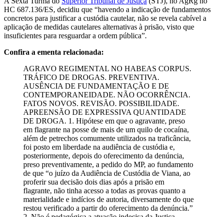
A Sexta Turma do
Superior Tribunal de Justiça
(STJ), no AgRg no
HC 687.136/ES, decidiu que “havendo a indicação de fundamentos
concretos para justificar a custódia cautelar, não se revela cabível a
aplicação de medidas cautelares alternativas à prisão, visto que
insuficientes para resguardar a ordem pública”.
Confira a ementa relacionada:
AGRAVO REGIMENTAL NO HABEAS CORPUS.
TRÁFICO DE DROGAS. PREVENTIVA.
AUSÊNCIA DE FUNDAMENTAÇÃO E DE
CONTEMPORANEIDADE. NÃO OCORRÊNCIA.
FATOS NOVOS. REVISÃO. POSSIBILIDADE.
APREENSÃO DE EXPRESSIVA QUANTIDADE
DE DROGA. 1. Hipótese em que o agravante, preso
em flagrante na posse de mais de um quilo de cocaína,
além de petrechos comumente utilizados na traficância,
foi posto em liberdade na audiência de custódia e,
posteriormente, depois do oferecimento da denúncia,
preso preventivamente, a pedido do MP, ao fundamento
de que “o juízo da Audiência de Custódia de Viana, ao
proferir sua decisão dois dias após a prisão em
flagrante, não tinha acesso a todas as provas quanto a
materialidade e indícios de autoria, diversamente do que
restou verificado a partir do oferecimento da denúncia.”
2. Não é pedagógica a atuação indecisa da Justiça,