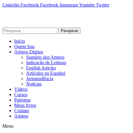
Linkedin
Facebook
Facebook
Instagram
Youtube
Twitter
Pesquisar
Início
Quem Sou
Artigos Diários
Sumário dos Artigos
Indicação de Leituras
English Articles
Artículos en Español
Jurisprudência
Notícias
Vídeos
Cursos
Palestras
Meus livros
Contato
Artigos
Menu