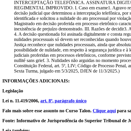
INTERCEPTAÇÃO TELEFÔNICA. ASSINATURA DIGITA
REGIMENTAL IMPROVIDO. I. Caso em exame1. Agravo regimental
decisão judicial que determinou a interceptação telefônica, por
identificada e solicitou a nulidade do ato processual por viola
Magistrado em decisão proferida em processo eletrônico caracteri
inexistência de prejuízo demonstrado. III. Razões de decidir3. A
4. A decisão questionada foi assinada digitalmente e consta regu
nulidades processuais só devem ser reconhecidas quando houver
Justiça reconhece que nulidades processuais, ainda que absolut
possibilidade de nulidade, em respeito à segurança jurídica e à 
judiciais proferidas em processos eletrônicos, conforme previs
nullité sans grief. 3. Nulidades não arguidas no momento proces
Constituição Federal, art. 5º, LIV; Código de Processo Penal, a
Sexta Turma, julgado em 5/3/2025, DJEN de 11/3/2025.)
INFORMAÇÕES ADICIONAIS:
Legislação
Lei n. 11.419/2006,
art. 8º
, parágrafo único
Falo mais sobre esse assunto no Curso Talon.
Clique aqui
para sa
Fonte: Informativo de Jurisprudência do Superior Tribunal de Ju
Leia também: