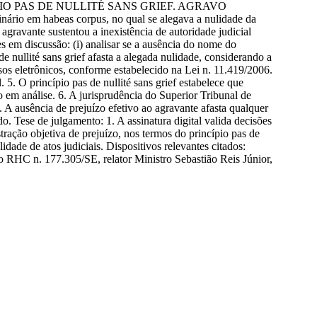
O PAS DE NULLITÉ SANS GRIEF. AGRAVO
io em habeas corpus, no qual se alegava a nulidade da
agravante sustentou a inexistência de autoridade judicial
es em discussão: (i) analisar se a ausência do nome do
de nullité sans grief afasta a alegada nulidade, considerando a
essos eletrônicos, conforme estabelecido na Lei n. 11.419/2006.
 5. O princípio pas de nullité sans grief estabelece que
em análise. 6. A jurisprudência do Superior Tribunal de
A ausência de prejuízo efetivo ao agravante afasta qualquer
o. Tese de julgamento: 1. A assinatura digital valida decisões
ração objetiva de prejuízo, nos termos do princípio pas de
dade de atos judiciais. Dispositivos relevantes citados:
no RHC n. 177.305/SE, relator Ministro Sebastião Reis Júnior,