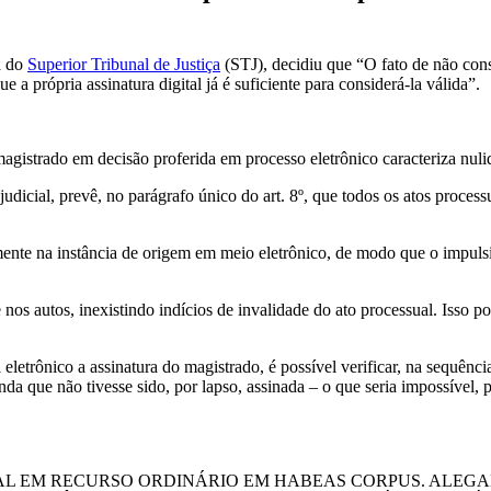
a do
Superior Tribunal de Justiça
(STJ), decidiu que “O fato de não con
e a própria assinatura digital já é suficiente para considerá-la válida”.
gistrado em decisão proferida em processo eletrônico caracteriza nuli
udicial, prevê, no parágrafo único do art. 8º, que todos os atos proces
almente na instância de origem em meio eletrônico, de modo que o impul
os autos, inexistindo indícios de invalidade do ato processual. Isso porq
eletrônico a assinatura do magistrado, é possível verificar, na sequênc
inda que não tivesse sido, por lapso, assinada – o que seria impossível, p
L EM RECURSO ORDINÁRIO EM HABEAS CORPUS. ALEGAD