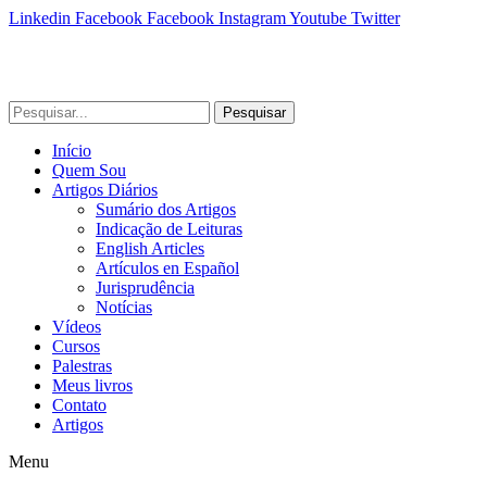
Linkedin
Facebook
Facebook
Instagram
Youtube
Twitter
Pesquisar
Início
Quem Sou
Artigos Diários
Sumário dos Artigos
Indicação de Leituras
English Articles
Artículos en Español
Jurisprudência
Notícias
Vídeos
Cursos
Palestras
Meus livros
Contato
Artigos
Menu