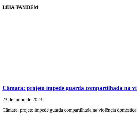
LEIA TAMBÉM
EVINIS TALON
Câmara: projeto impede guarda compartilhada na vi
23 de junho de 2023
Câmara: projeto impede guarda compartilhada na violência doméstica