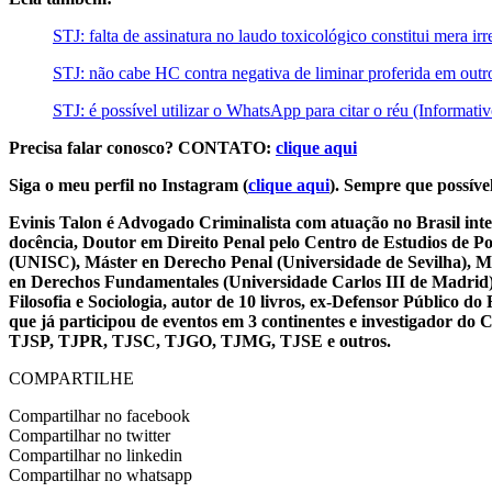
STJ: falta de assinatura no laudo toxicológico constitui mera ir
STJ: não cabe HC contra negativa de liminar proferida em out
STJ: é possível utilizar o WhatsApp para citar o réu (Informati
Precisa falar conosco? CONTATO:
clique aqui
Siga o meu perfil no Instagram (
clique aqui
). Sempre que possível
Evinis Talon é Advogado Criminalista com atuação no Brasil inte
docência, Doutor em Direito Penal pelo Centro de Estudios de P
(UNISC), Máster en Derecho Penal (Universidade de Sevilha), Má
en Derechos Fundamentales (Universidade Carlos III de Madrid), 
Filosofia e Sociologia, autor de 10 livros, ex-Defensor Público
que já participou de eventos em 3 continentes e investigador do
TJSP, TJPR, TJSC, TJGO, TJMG, TJSE e outros.
COMPARTILHE
Compartilhar no facebook
Compartilhar no twitter
Compartilhar no linkedin
Compartilhar no whatsapp