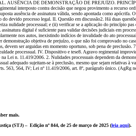
L. AUSÊNCIA DE DEMONSTRAÇÃO DE PREJUÍZO. PRINCÍPI
 interposto contra decisão que negou provimento a recurso ordinár
 suposta ausência de assinatura válida, sendo apontada como apócrifa. O 
ção do devido processo legal. II. Questão em discussão2. Há duas questõ
za nulidade processual; e (ii) verificar se a aplicação do princípio pas 
 assinatura digital é suficiente para validar decisões judiciais em proc
larmente nos autos, inexistindo indícios de invalidade do ato processual.
 demonstração objetiva de prejuízo, o que não foi comprovado no caso 
as, devem ser arguidas em momento oportuno, sob pena de preclusão. 7. 
lealdade processual. IV. Dispositivo e tese8. Agravo regimental improvid
to na Lei n. 11.419/2006. 2. Nulidades processuais dependem da demonst
sual adequado sujeitam-se à preclusão, mesmo que sejam relativas à vali
rts. 563, 564, IV; Lei nº 11.419/2006, art. 8º, parágrafo único. (AgRg 
ber mais.
stiça (STJ) – Edição nº 844, de 25 de março de 2025 (
leia aqui
).