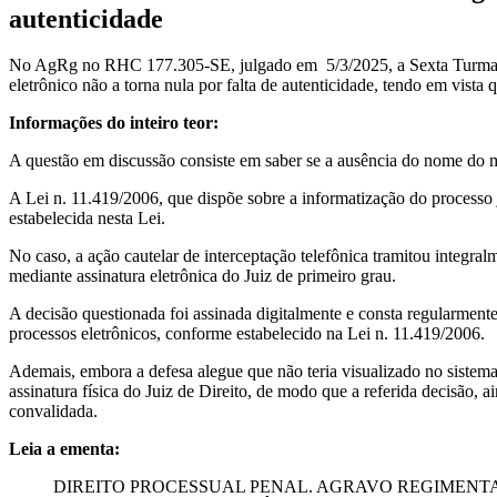
autenticidade
No AgRg no RHC 177.305-SE, julgado em 5/3/2025, a Sexta Turm
eletrônico não a torna nula por falta de autenticidade, tendo em vista qu
Informações do inteiro teor:
A questão em discussão consiste em saber se a ausência do nome do ma
A Lei n. 11.419/2006, que dispõe sobre a informatização do processo j
estabelecida nesta Lei.
No caso, a ação cautelar de interceptação telefônica tramitou integr
mediante assinatura eletrônica do Juiz de primeiro grau.
A decisão questionada foi assinada digitalmente e consta regularmente n
processos eletrônicos, conforme estabelecido na Lei n. 11.419/2006.
Ademais, embora a defesa alegue que não teria visualizado no sistema 
assinatura física do Juiz de Direito, de modo que a referida decisão, a
convalidada.
Leia a ementa:
DIREITO PROCESSUAL PENAL. AGRAVO REGIMENTA