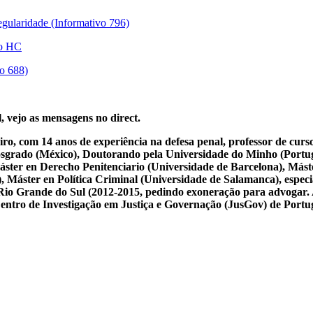
regularidade (Informativo 796)
ro HC
vo 688)
, vejo as mensagens no direct.
iro, com 14 anos de experiência na defesa penal, professor de cur
osgrado (México), Doutorando pela Universidade do Minho (Portug
ster en Derecho Penitenciario (Universidade de Barcelona), Mást
Máster en Política Criminal (Universidade de Salamanca), especial
 do Rio Grande do Sul (2012-2015, pedindo exoneração para advogar.
 Centro de Investigação em Justiça e Governação (JusGov) de Portu