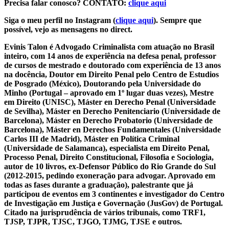
Precisa falar conosco? CONTATO:
clique aqui
Siga o meu perfil no Instagram (
clique aqui
). Sempre que
possível, vejo as mensagens no direct.
Evinis Talon é Advogado Criminalista com atuação no Brasil
inteiro, com 14 anos de experiência na defesa penal, professor
de cursos de mestrado e doutorado com experiência de 13 anos
na docência, Doutor em Direito Penal pelo Centro de Estudios
de Posgrado (México), Doutorando pela Universidade do
Minho (Portugal – aprovado em 1º lugar duas vezes), Mestre
em Direito (UNISC), Máster en Derecho Penal (Universidade
de Sevilha), Máster en Derecho Penitenciario (Universidade de
Barcelona), Máster en Derecho Probatorio (Universidade de
Barcelona), Máster en Derechos Fundamentales (Universidade
Carlos III de Madrid), Máster en Política Criminal
(Universidade de Salamanca), especialista em Direito Penal,
Processo Penal, Direito Constitucional, Filosofia e Sociologia,
autor de 10 livros, ex-Defensor Público do Rio Grande do Sul
(2012-2015, pedindo exoneração para advogar. Aprovado em
todas as fases durante a graduação), palestrante que já
participou de eventos em 3 continentes e investigador do Centro
de Investigação em Justiça e Governação (JusGov) de Portugal.
Citado na jurisprudência de vários tribunais, como TRF1,
TJSP, TJPR, TJSC, TJGO, TJMG, TJSE e outros.