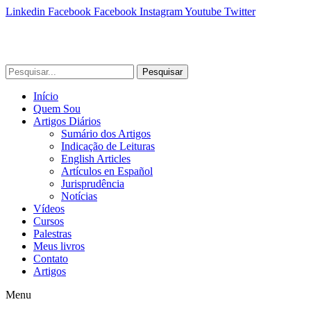
Linkedin
Facebook
Facebook
Instagram
Youtube
Twitter
Pesquisar
Início
Quem Sou
Artigos Diários
Sumário dos Artigos
Indicação de Leituras
English Articles
Artículos en Español
Jurisprudência
Notícias
Vídeos
Cursos
Palestras
Meus livros
Contato
Artigos
Menu