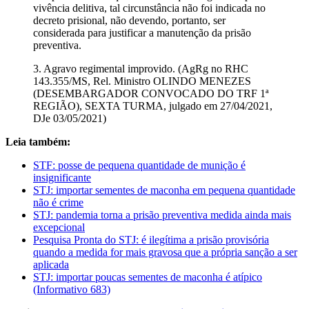
vivência delitiva, tal circunstância não foi indicada no
decreto prisional, não devendo, portanto, ser
considerada para justificar a manutenção da prisão
preventiva.
3. Agravo regimental improvido. (AgRg no RHC
143.355/MS, Rel. Ministro OLINDO MENEZES
(DESEMBARGADOR CONVOCADO DO TRF 1ª
REGIÃO), SEXTA TURMA, julgado em 27/04/2021,
DJe 03/05/2021)
Leia também:
STF: posse de pequena quantidade de munição é
insignificante
STJ: importar sementes de maconha em pequena quantidade
não é crime
STJ: pandemia torna a prisão preventiva medida ainda mais
excepcional
Pesquisa Pronta do STJ: é ilegítima a prisão provisória
quando a medida for mais gravosa que a própria sanção a ser
aplicada
STJ: importar poucas sementes de maconha é atípico
(Informativo 683)