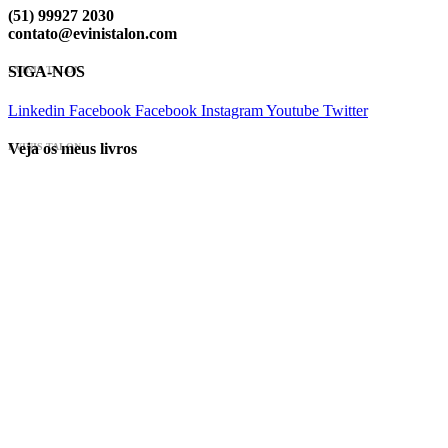
(51) 99927 2030
contato@evinistalon.com
SIGA-NOS
EVINIS TALON
Linkedin
Facebook
Facebook
Instagram
Youtube
Twitter
Veja os meus livros
EVINIS TALON