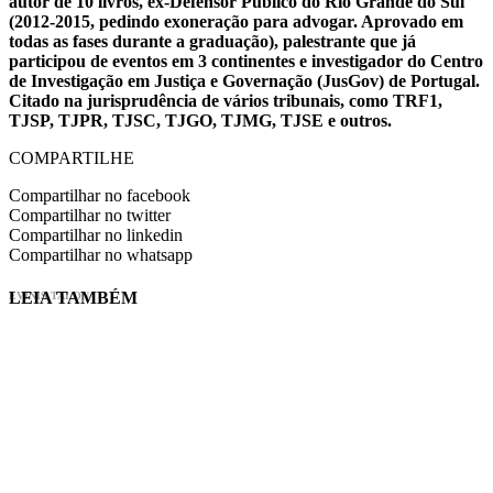
autor de 10 livros, ex-Defensor Público do Rio Grande do Sul
(2012-2015, pedindo exoneração para advogar. Aprovado em
todas as fases durante a graduação), palestrante que já
participou de eventos em 3 continentes e investigador do Centro
de Investigação em Justiça e Governação (JusGov) de Portugal.
Citado na jurisprudência de vários tribunais, como TRF1,
TJSP, TJPR, TJSC, TJGO, TJMG, TJSE e outros.
COMPARTILHE
Compartilhar no facebook
Compartilhar no twitter
Compartilhar no linkedin
Compartilhar no whatsapp
LEIA TAMBÉM
EVINIS TALON