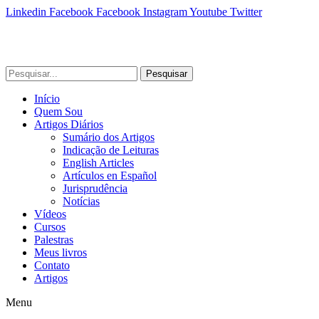
Linkedin
Facebook
Facebook
Instagram
Youtube
Twitter
Pesquisar
Início
Quem Sou
Artigos Diários
Sumário dos Artigos
Indicação de Leituras
English Articles
Artículos en Español
Jurisprudência
Notícias
Vídeos
Cursos
Palestras
Meus livros
Contato
Artigos
Menu