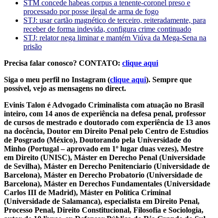
STM concede habeas corpus a tenente-coronel preso e
processado por posse ilegal de arma de fogo
STJ: usar cartão magnético de terceiro, reiteradamente, para
receber de forma indevida, configura crime continuado
STJ: relator nega liminar e mantém Viúva da Mega-Sena na
prisão
Precisa falar conosco? CONTATO:
clique aqui
Siga o meu perfil no Instagram (
clique aqui
). Sempre que
possível, vejo as mensagens no direct.
Evinis Talon é Advogado Criminalista com atuação no Brasil
inteiro, com 14 anos de experiência na defesa penal, professor
de cursos de mestrado e doutorado com experiência de 13 anos
na docência, Doutor em Direito Penal pelo Centro de Estudios
de Posgrado (México), Doutorando pela Universidade do
Minho (Portugal – aprovado em 1º lugar duas vezes), Mestre
em Direito (UNISC), Máster en Derecho Penal (Universidade
de Sevilha), Máster en Derecho Penitenciario (Universidade de
Barcelona), Máster en Derecho Probatorio (Universidade de
Barcelona), Máster en Derechos Fundamentales (Universidade
Carlos III de Madrid), Máster en Política Criminal
(Universidade de Salamanca), especialista em Direito Penal,
Processo Penal, Direito Constitucional, Filosofia e Sociologia,