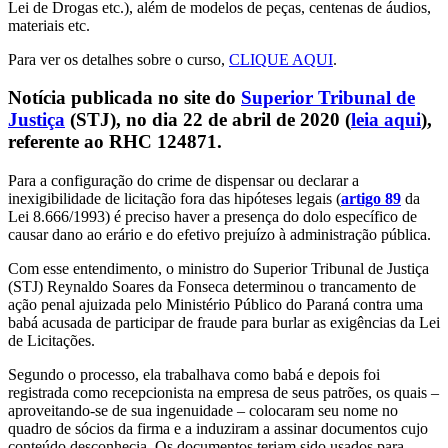
Lei de Drogas etc.), além de modelos de peças, centenas de áudios,
materiais etc.
Para ver os detalhes sobre o curso,
CLIQUE AQUI
.
Notícia publicada no site do
Superior Tribunal de
Justiça
(STJ), no dia 22 de abril de 2020 (
leia aqui
),
referente ao RHC 124871.
Para a configuração do crime de dispensar ou declarar a
inexigibilidade de licitação fora das hipóteses legais (
artigo 89
da
Lei 8.666/1993) é preciso haver a presença do dolo específico de
causar dano ao erário e do efetivo prejuízo à administração pública.
Com esse entendimento, o ministro do Superior Tribunal de Justiça
(STJ) Reynaldo Soares da Fonseca determinou o trancamento de
ação penal ajuizada pelo Ministério Público do Paraná contra uma
babá acusada de participar de fraude para burlar as exigências da Lei
de Licitações.
Segundo o processo, ela trabalhava como babá e depois foi
registrada como recepcionista na empresa de seus patrões, os quais –
aproveitando-se de sua ingenuidade – colocaram seu nome no
quadro de sócios da firma e a induziram a assinar documentos cujo
conteúdo desconhecia. Os documentos teriam sido usados para