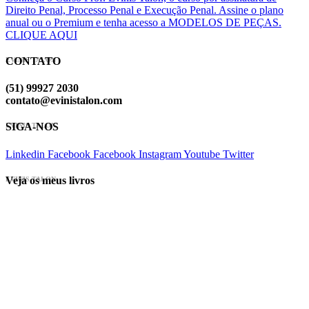
Direito Penal, Processo Penal e Execução Penal. Assine o plano
anual ou o Premium e tenha acesso a MODELOS DE PEÇAS.
CLIQUE AQUI
CONTATO
EVINIS TALON
(51) 99927 2030
contato@evinistalon.com
SIGA-NOS
EVINIS TALON
Linkedin
Facebook
Facebook
Instagram
Youtube
Twitter
Veja os meus livros
EVINIS TALON