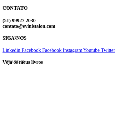
CONTATO
EVINIS TALON
(51) 99927 2030
contato@evinistalon.com
SIGA-NOS
EVINIS TALON
Linkedin
Facebook
Facebook
Instagram
Youtube
Twitter
Veja os meus livros
EVINIS TALON