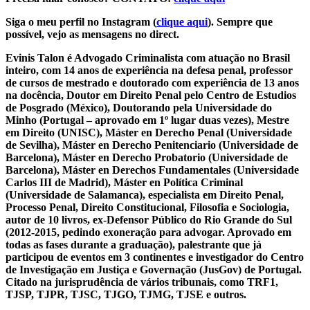
Siga o meu perfil no Instagram (
clique aqui
). Sempre que
possível, vejo as mensagens no direct.
Evinis Talon é Advogado Criminalista com atuação no Brasil
inteiro, com 14 anos de experiência na defesa penal, professor
de cursos de mestrado e doutorado com experiência de 13 anos
na docência, Doutor em Direito Penal pelo Centro de Estudios
de Posgrado (México), Doutorando pela Universidade do
Minho (Portugal – aprovado em 1º lugar duas vezes), Mestre
em Direito (UNISC), Máster en Derecho Penal (Universidade
de Sevilha), Máster en Derecho Penitenciario (Universidade de
Barcelona), Máster en Derecho Probatorio (Universidade de
Barcelona), Máster en Derechos Fundamentales (Universidade
Carlos III de Madrid), Máster en Política Criminal
(Universidade de Salamanca), especialista em Direito Penal,
Processo Penal, Direito Constitucional, Filosofia e Sociologia,
autor de 10 livros, ex-Defensor Público do Rio Grande do Sul
(2012-2015, pedindo exoneração para advogar. Aprovado em
todas as fases durante a graduação), palestrante que já
participou de eventos em 3 continentes e investigador do Centro
de Investigação em Justiça e Governação (JusGov) de Portugal.
Citado na jurisprudência de vários tribunais, como TRF1,
TJSP, TJPR, TJSC, TJGO, TJMG, TJSE e outros.