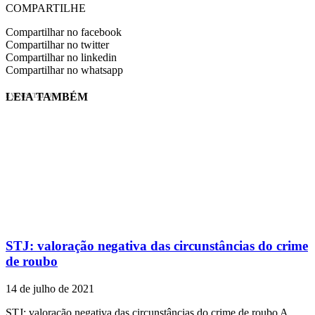
COMPARTILHE
Compartilhar no facebook
Compartilhar no twitter
Compartilhar no linkedin
Compartilhar no whatsapp
LEIA TAMBÉM
EVINIS TALON
STJ: valoração negativa das circunstâncias do crime
de roubo
14 de julho de 2021
STJ: valoração negativa das circunstâncias do crime de roubo A