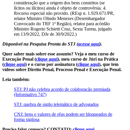
consideração que a origem dos bens constritos (se
lícitos ou ilícitos) ainda é objeto de controvérsia. 4.
Recurso especial não provido. (REsp n. 1.929.671/PR,
relator Ministro Olindo Menezes (Desembargador
Convocado do TRF 1ª Região), relator para acórdão
Ministro Rogerio Schietti Cruz, Sexta Turma, julgado
em 13/9/2022, DJe de 30/9/2022.)
Disponível na Pesquisa Pronta do STJ (
acesse aqui
).
Quer saber mais sobre esse assunto? Veja o meu curso de
Execução Penal (
clique aqui
), meu curso de Júri na Prática
(
clique aqui
) e o curso por assinatura (
clique aqui
), que tem
vídeos sobre Direito Penal, Processo Penal e Execução Penal.
Leia também:
STJ: PJ não celebra acordo de colaboração premiada
(Informativo 747)
STJ: quebra de sigilo telemático de advogados
CNJ: bens e valores de réus podem ser bloqueados de
forma sigilosa
Precisa falar conosco? CONTATO:
clique aqui