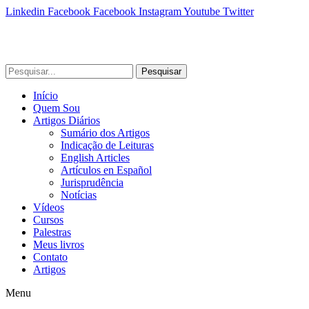
Linkedin
Facebook
Facebook
Instagram
Youtube
Twitter
Pesquisar
Início
Quem Sou
Artigos Diários
Sumário dos Artigos
Indicação de Leituras
English Articles
Artículos en Español
Jurisprudência
Notícias
Vídeos
Cursos
Palestras
Meus livros
Contato
Artigos
Menu