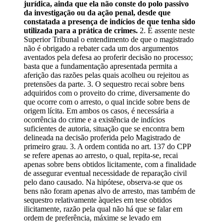
jurídica, ainda que ela não conste do polo passivo
da investigação ou da ação penal, desde que
constatada a presença de indícios de que tenha sido
utilizada para a prática de crimes.
2. É assente neste
Superior Tribunal o entendimento de que o magistrado
não é obrigado a rebater cada um dos argumentos
aventados pela defesa ao proferir decisão no processo;
basta que a fundamentação apresentada permita a
aferição das razões pelas quais acolheu ou rejeitou as
pretensões da parte. 3. O sequestro recai sobre bens
adquiridos com o proveito do crime, diversamente do
que ocorre com o arresto, o qual incide sobre bens de
origem lícita. Em ambos os casos, é necessária a
ocorrência do crime e a existência de indícios
suficientes de autoria, situação que se encontra bem
delineada na decisão proferida pelo Magistrado de
primeiro grau. 3. A ordem contida no art. 137 do CPP
se refere apenas ao arresto, o qual, repita-se, recai
apenas sobre bens obtidos licitamente, com a finalidade
de assegurar eventual necessidade de reparação civil
pelo dano causado. Na hipótese, observa-se que os
bens não foram apenas alvo de arresto, mas também de
sequestro relativamente àqueles em tese obtidos
ilicitamente, razão pela qual não há que se falar em
ordem de preferência, máxime se levado em