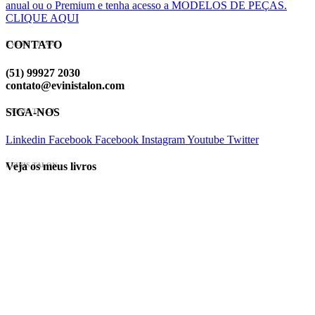
anual ou o Premium e tenha acesso a MODELOS DE PEÇAS.
CLIQUE AQUI
CONTATO
EVINIS TALON
(51) 99927 2030
contato@evinistalon.com
SIGA-NOS
EVINIS TALON
Linkedin
Facebook
Facebook
Instagram
Youtube
Twitter
Veja os meus livros
EVINIS TALON