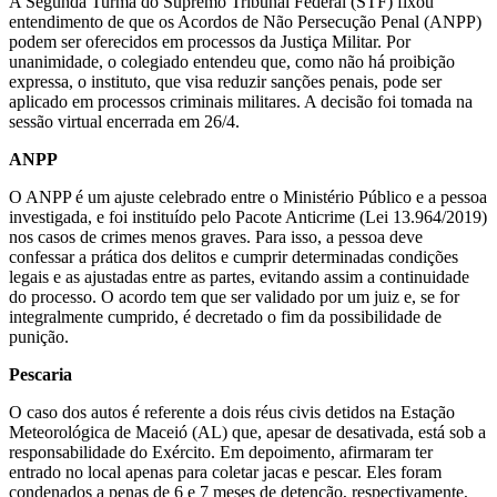
A Segunda Turma do Supremo Tribunal Federal (STF) fixou
entendimento de que os Acordos de Não Persecução Penal (ANPP)
podem ser oferecidos em processos da Justiça Militar. Por
unanimidade, o colegiado entendeu que, como não há proibição
expressa, o instituto, que visa reduzir sanções penais, pode ser
aplicado em processos criminais militares. A decisão foi tomada na
sessão virtual encerrada em 26/4.
ANPP
O ANPP é um ajuste celebrado entre o Ministério Público e a pessoa
investigada, e foi instituído pelo Pacote Anticrime (Lei 13.964/2019)
nos casos de crimes menos graves. Para isso, a pessoa deve
confessar a prática dos delitos e cumprir determinadas condições
legais e as ajustadas entre as partes, evitando assim a continuidade
do processo. O acordo tem que ser validado por um juiz e, se for
integralmente cumprido, é decretado o fim da possibilidade de
punição.
Pescaria
O caso dos autos é referente a dois réus civis detidos na Estação
Meteorológica de Maceió (AL) que, apesar de desativada, está sob a
responsabilidade do Exército. Em depoimento, afirmaram ter
entrado no local apenas para coletar jacas e pescar. Eles foram
condenados a penas de 6 e 7 meses de detenção, respectivamente,