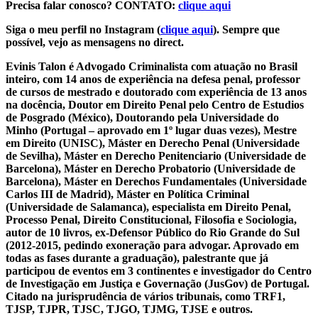
Precisa falar conosco? CONTATO:
clique aqui
Siga o meu perfil no Instagram (
clique aqui
). Sempre que
possível, vejo as mensagens no direct.
Evinis Talon é Advogado Criminalista com atuação no Brasil
inteiro, com 14 anos de experiência na defesa penal, professor
de cursos de mestrado e doutorado com experiência de 13 anos
na docência, Doutor em Direito Penal pelo Centro de Estudios
de Posgrado (México), Doutorando pela Universidade do
Minho (Portugal – aprovado em 1º lugar duas vezes), Mestre
em Direito (UNISC), Máster en Derecho Penal (Universidade
de Sevilha), Máster en Derecho Penitenciario (Universidade de
Barcelona), Máster en Derecho Probatorio (Universidade de
Barcelona), Máster en Derechos Fundamentales (Universidade
Carlos III de Madrid), Máster en Política Criminal
(Universidade de Salamanca), especialista em Direito Penal,
Processo Penal, Direito Constitucional, Filosofia e Sociologia,
autor de 10 livros, ex-Defensor Público do Rio Grande do Sul
(2012-2015, pedindo exoneração para advogar. Aprovado em
todas as fases durante a graduação), palestrante que já
participou de eventos em 3 continentes e investigador do Centro
de Investigação em Justiça e Governação (JusGov) de Portugal.
Citado na jurisprudência de vários tribunais, como TRF1,
TJSP, TJPR, TJSC, TJGO, TJMG, TJSE e outros.