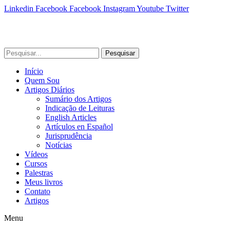
Linkedin
Facebook
Facebook
Instagram
Youtube
Twitter
Pesquisar
Início
Quem Sou
Artigos Diários
Sumário dos Artigos
Indicação de Leituras
English Articles
Artículos en Español
Jurisprudência
Notícias
Vídeos
Cursos
Palestras
Meus livros
Contato
Artigos
Menu