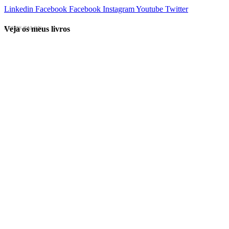
Linkedin
Facebook
Facebook
Instagram
Youtube
Twitter
Veja os meus livros
EVINIS TALON