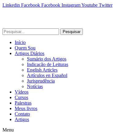
Linkedin
Facebook
Facebook
Instagram
Youtube
Twitter
Pesquisar
Início
Quem Sou
Artigos Diários
Sumário dos Artigos
Indicação de Leituras
English Articles
Artículos en Español
Jurisprudência
Notícias
Vídeos
Cursos
Palestras
Meus livros
Contato
Artigos
Menu