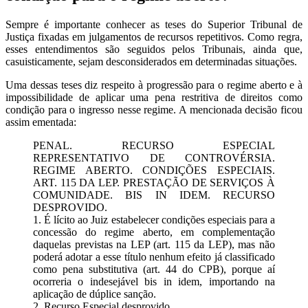
Sempre é importante conhecer as teses do Superior Tribunal de
Justiça fixadas em julgamentos de recursos repetitivos. Como regra,
esses entendimentos são seguidos pelos Tribunais, ainda que,
casuisticamente, sejam desconsiderados em determinadas situações.
Uma dessas teses diz respeito à progressão para o regime aberto e à
impossibilidade de aplicar uma pena restritiva de direitos como
condição para o ingresso nesse regime. A mencionada decisão ficou
assim ementada:
PENAL. RECURSO ESPECIAL
REPRESENTATIVO DE CONTROVÉRSIA.
REGIME ABERTO. CONDIÇÕES ESPECIAIS.
ART. 115 DA LEP. PRESTAÇÃO DE SERVIÇOS À
COMUNIDADE. BIS IN IDEM. RECURSO
DESPROVIDO.
1. É lícito ao Juiz estabelecer condições especiais para a
concessão do regime aberto, em complementação
daquelas previstas na LEP (art. 115 da LEP), mas não
poderá adotar a esse título nenhum efeito já classificado
como pena substitutiva (art. 44 do CPB), porque aí
ocorreria o indesejável bis in idem, importando na
aplicação de dúplice sanção.
2. Recurso Especial desprovido.