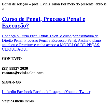
Edital de seleção – prof. Evinis Talon Por meio do presente, abre-se
a
Curso de Penal, Processo Penal e
Execução?
Conheça o Curso Prof. Evinis Talon, o curso por assinatura de
Direito Penal, Processo Penal e Execução Penal. Assine o plano
anual ou o Premium e tenha acesso a MODELOS DE PEÇAS.
CLIQUE AQUI
CONTATO
EVINIS TALON
(51) 99927 2030
contato@evinistalon.com
SIGA-NOS
EVINIS TALON
Linkedin
Facebook
Facebook
Instagram
Youtube
Twitter
Veja os meus livros
EVINIS TALON