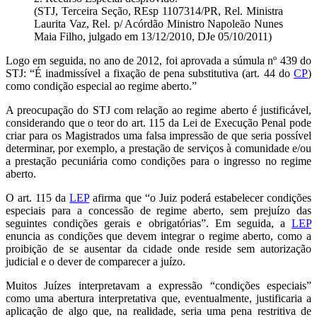
(STJ, Terceira Seção, REsp 1107314/PR, Rel. Ministra
Laurita Vaz, Rel. p/ Acórdão Ministro Napoleão Nunes
Maia Filho, julgado em 13/12/2010, DJe 05/10/2011)
Logo em seguida, no ano de 2012, foi aprovada a súmula nº 439 do
STJ: “É inadmissível a fixação de pena substitutiva (art. 44 do
CP
)
como condição especial ao regime aberto.”
A preocupação do STJ com relação ao regime aberto é justificável,
considerando que o teor do art. 115 da Lei de Execução Penal pode
criar para os Magistrados uma falsa impressão de que seria possível
determinar, por exemplo, a prestação de serviços à comunidade e/ou
a prestação pecuniária como condições para o ingresso no regime
aberto.
O art. 115 da
LEP
afirma que “o Juiz poderá estabelecer condições
especiais para a concessão de regime aberto, sem prejuízo das
seguintes condições gerais e obrigatórias”. Em seguida, a
LEP
enuncia as condições que devem integrar o regime aberto, como a
proibição de se ausentar da cidade onde reside sem autorização
judicial e o dever de comparecer a juízo.
Muitos Juízes interpretavam a expressão “condições especiais”
como uma abertura interpretativa que, eventualmente, justificaria a
aplicação de algo que, na realidade, seria uma pena restritiva de