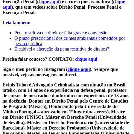
Execução Penal (
clique aqui
) e o curso por assinatura (
clique
aqui
), que tem vídeos sobre Direito Penal, Processo Penal e
Execução Penal.
Leia também:
Pena restritiva de direitos: falta grave e conversão
O prazo prescricional dos crimes ambientais cometidos por
pessoa jurídica
É cabível a alteração da pena restritiva de direitos?
Precisa falar conosco? CONTATO:
clique aqui
Siga o meu perfil no Instagram (
clique aqui
). Sempre que
possível, vejo as mensagens no direct.
Evinis Talon é Advogado Criminalista com atuação no Brasil
inteiro, com 14 anos de experiência na defesa penal, professor
de cursos de mestrado e doutorado com experiência de 13 anos
na docência, Doutor em Direito Penal pelo Centro de Estudios
de Posgrado (México), Doutorando pela Universidade do
Minho (Portugal – aprovado em 1º lugar duas vezes), Mestre
em Direito (UNISC), Máster en Derecho Penal (Universidade
de Sevilha), Máster en Derecho Penitenciario (Universidade de
Barcelona), Máster en Derecho Probatorio (Universidade de
Barcelona), Máster en Derechos Fundamentales (Universidade