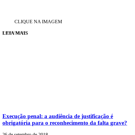
CLIQUE NA IMAGEM
LEIA MAIS
EVINIS TALON
Execução penal: a audiência de justificação é
obrigatória para o reconhecimento da falta grave?
26 de setembro de 2018