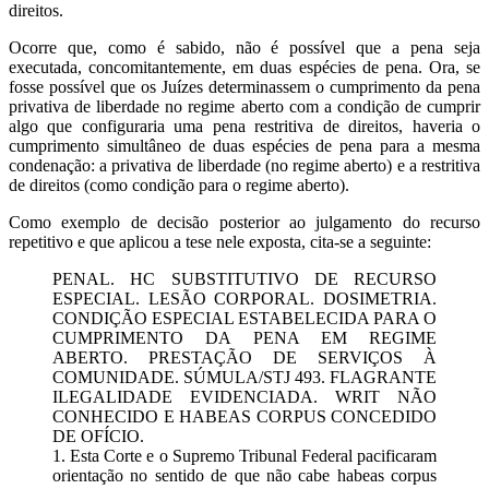
direitos.
Ocorre que, como é sabido, não é possível que a pena seja
executada, concomitantemente, em duas espécies de pena. Ora, se
fosse possível que os Juízes determinassem o cumprimento da pena
privativa de liberdade no regime aberto com a condição de cumprir
algo que configuraria uma pena restritiva de direitos, haveria o
cumprimento simultâneo de duas espécies de pena para a mesma
condenação: a privativa de liberdade (no regime aberto) e a restritiva
de direitos (como condição para o regime aberto).
Como exemplo de decisão posterior ao julgamento do recurso
repetitivo e que aplicou a tese nele exposta, cita-se a seguinte:
PENAL. HC SUBSTITUTIVO DE RECURSO
ESPECIAL. LESÃO CORPORAL. DOSIMETRIA.
CONDIÇÃO ESPECIAL ESTABELECIDA PARA O
CUMPRIMENTO DA PENA EM REGIME
ABERTO. PRESTAÇÃO DE SERVIÇOS À
COMUNIDADE. SÚMULA/STJ 493. FLAGRANTE
ILEGALIDADE EVIDENCIADA. WRIT NÃO
CONHECIDO E HABEAS CORPUS CONCEDIDO
DE OFÍCIO.
1. Esta Corte e o Supremo Tribunal Federal pacificaram
orientação no sentido de que não cabe habeas corpus