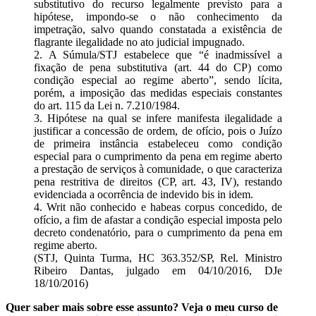
substitutivo do recurso legalmente previsto para a
hipótese, impondo-se o não conhecimento da
impetração, salvo quando constatada a existência de
flagrante ilegalidade no ato judicial impugnado.
2. A Súmula/STJ estabelece que “é inadmissível a
fixação de pena substitutiva (art. 44 do CP) como
condição especial ao regime aberto”, sendo lícita,
porém, a imposição das medidas especiais constantes
do art. 115 da Lei n. 7.210/1984.
3. Hipótese na qual se infere manifesta ilegalidade a
justificar a concessão de ordem, de ofício, pois o Juízo
de primeira instância estabeleceu como condição
especial para o cumprimento da pena em regime aberto
a prestação de serviços à comunidade, o que caracteriza
pena restritiva de direitos (CP, art. 43, IV), restando
evidenciada a ocorrência de indevido bis in idem.
4. Writ não conhecido e habeas corpus concedido, de
ofício, a fim de afastar a condição especial imposta pelo
decreto condenatório, para o cumprimento da pena em
regime aberto.
(STJ, Quinta Turma, HC 363.352/SP, Rel. Ministro
Ribeiro Dantas, julgado em 04/10/2016, DJe
18/10/2016)
Quer saber mais sobre esse assunto? Veja o meu curso de