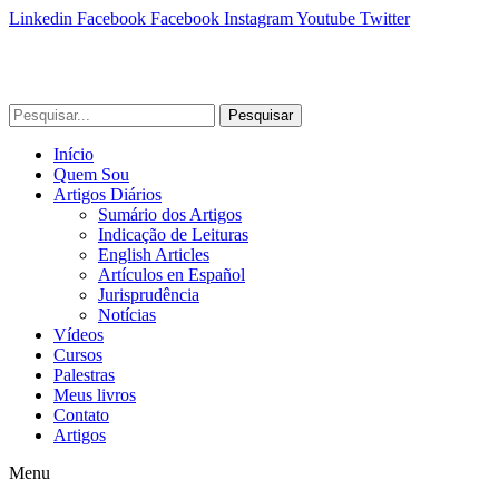
Linkedin
Facebook
Facebook
Instagram
Youtube
Twitter
Pesquisar
Início
Quem Sou
Artigos Diários
Sumário dos Artigos
Indicação de Leituras
English Articles
Artículos en Español
Jurisprudência
Notícias
Vídeos
Cursos
Palestras
Meus livros
Contato
Artigos
Menu