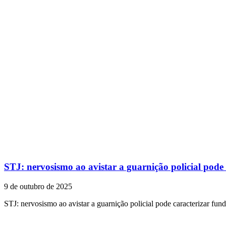
STJ: nervosismo ao avistar a guarnição policial pode
9 de outubro de 2025
STJ: nervosismo ao avistar a guarnição policial pode caracterizar fun