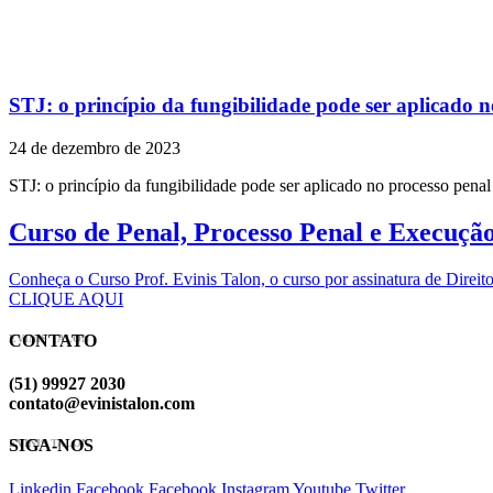
STJ: o princípio da fungibilidade pode ser aplicado n
24 de dezembro de 2023
STJ: o princípio da fungibilidade pode ser aplicado no processo pen
Curso de Penal, Processo Penal e Execuçã
Conheça o Curso Prof. Evinis Talon, o curso por assinatura de Dir
CLIQUE AQUI
CONTATO
EVINIS TALON
(51) 99927 2030
contato@evinistalon.com
SIGA-NOS
EVINIS TALON
Linkedin
Facebook
Facebook
Instagram
Youtube
Twitter