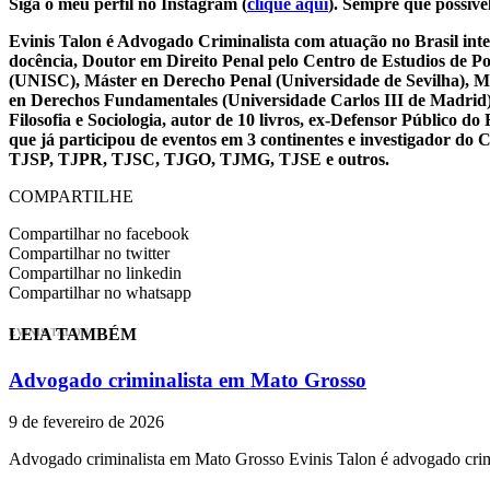
Siga o meu perfil no Instagram (
clique aqui
). Sempre que possível
Evinis Talon é Advogado Criminalista com atuação no Brasil inte
docência, Doutor em Direito Penal pelo Centro de Estudios de P
(UNISC), Máster en Derecho Penal (Universidade de Sevilha), Má
en Derechos Fundamentales (Universidade Carlos III de Madrid), 
Filosofia e Sociologia, autor de 10 livros, ex-Defensor Público
que já participou de eventos em 3 continentes e investigador do
TJSP, TJPR, TJSC, TJGO, TJMG, TJSE e outros.
COMPARTILHE
Compartilhar no facebook
Compartilhar no twitter
Compartilhar no linkedin
Compartilhar no whatsapp
LEIA TAMBÉM
EVINIS TALON
Advogado criminalista em Mato Grosso
9 de fevereiro de 2026
Advogado criminalista em Mato Grosso Evinis Talon é advogado crim