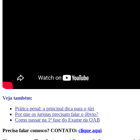
Veja também:
Prática penal: a principal dica para o júri
Por que os juristas precisam falar o óbvio?
Como passar na 1ª fase do Exame da OAB
Precisa falar conosco? CONTATO:
clique aqui