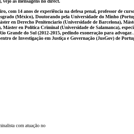
, vejo as mensagens no direct.
iro, com 14 anos de experiência na defesa penal, professor de cur
osgrado (México), Doutorando pela Universidade do Minho (Portug
ster en Derecho Penitenciario (Universidade de Barcelona), Mást
Máster en Política Criminal (Universidade de Salamanca), especial
 do Rio Grande do Sul (2012-2015, pedindo exoneração para advogar.
 Centro de Investigação em Justiça e Governação (JusGov) de Portu
inalista com atuação no