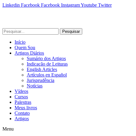
Linkedin
Facebook
Facebook
Instagram
Youtube
Twitter
Pesquisar
Início
Quem Sou
Artigos Diários
Sumário dos Artigos
Indicação de Leituras
English Articles
Artículos en Español
Jurisprudência
Notícias
Vídeos
Cursos
Palestras
Meus livros
Contato
Artigos
Menu