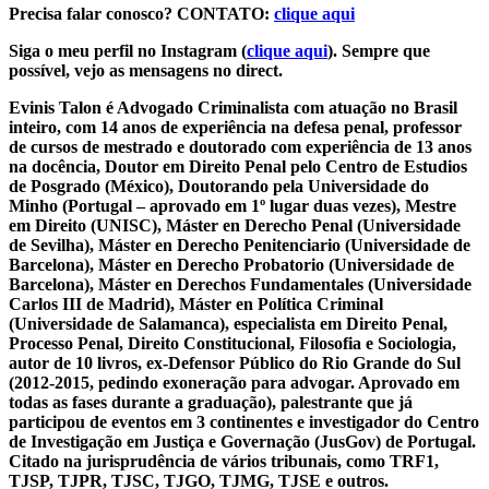
Precisa falar conosco? CONTATO:
clique aqui
Siga o meu perfil no Instagram (
clique aqui
). Sempre que
possível, vejo as mensagens no direct.
Evinis Talon é Advogado Criminalista com atuação no Brasil
inteiro, com 14 anos de experiência na defesa penal, professor
de cursos de mestrado e doutorado com experiência de 13 anos
na docência, Doutor em Direito Penal pelo Centro de Estudios
de Posgrado (México), Doutorando pela Universidade do
Minho (Portugal – aprovado em 1º lugar duas vezes), Mestre
em Direito (UNISC), Máster en Derecho Penal (Universidade
de Sevilha), Máster en Derecho Penitenciario (Universidade de
Barcelona), Máster en Derecho Probatorio (Universidade de
Barcelona), Máster en Derechos Fundamentales (Universidade
Carlos III de Madrid), Máster en Política Criminal
(Universidade de Salamanca), especialista em Direito Penal,
Processo Penal, Direito Constitucional, Filosofia e Sociologia,
autor de 10 livros, ex-Defensor Público do Rio Grande do Sul
(2012-2015, pedindo exoneração para advogar. Aprovado em
todas as fases durante a graduação), palestrante que já
participou de eventos em 3 continentes e investigador do Centro
de Investigação em Justiça e Governação (JusGov) de Portugal.
Citado na jurisprudência de vários tribunais, como TRF1,
TJSP, TJPR, TJSC, TJGO, TJMG, TJSE e outros.