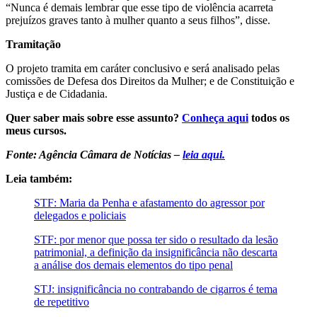
“Nunca é demais lembrar que esse tipo de violência acarreta
prejuízos graves tanto à mulher quanto a seus filhos”, disse.
Tramitação
O projeto tramita em caráter conclusivo e será analisado pelas
comissões de Defesa dos Direitos da Mulher; e de Constituição e
Justiça e de Cidadania.
Quer saber mais sobre esse assunto?
Conheça aqui
todos os
meus cursos.
Fonte: Agência Câmara de Notícias –
leia aqui.
Leia também:
STF: Maria da Penha e afastamento do agressor por
delegados e policiais
STF: por menor que possa ter sido o resultado da lesão
patrimonial, a definição da insignificância não descarta
a análise dos demais elementos do tipo penal
STJ: insignificância no contrabando de cigarros é tema
de repetitivo