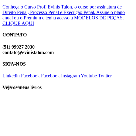
Conheça o Curso Prof. Evinis Talon, o curso por assinatura de
Direito Penal, Processo Penal e Execução Penal. Assine o plano
anual ou o Premium e tenha acesso a MODELOS DE PEÇAS.
CLIQUE AQUI
CONTATO
EVINIS TALON
(51) 99927 2030
contato@evinistalon.com
SIGA-NOS
EVINIS TALON
Linkedin
Facebook
Facebook
Instagram
Youtube
Twitter
Veja os meus livros
EVINIS TALON