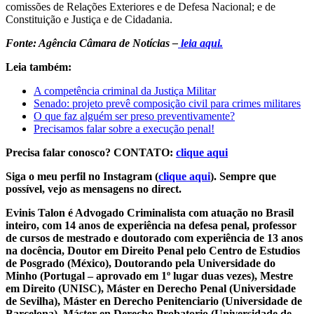
comissões de Relações Exteriores e de Defesa Nacional; e de
Constituição e Justiça e de Cidadania.
Fonte: Agência Câmara de Notícias –
leia aqui.
Leia também:
A competência criminal da Justiça Militar
Senado: projeto prevê composição civil para crimes militares
O que faz alguém ser preso preventivamente?
Precisamos falar sobre a execução penal!
Precisa falar conosco? CONTATO:
clique aqui
Siga o meu perfil no Instagram (
clique aqui
). Sempre que
possível, vejo as mensagens no direct.
Evinis Talon é Advogado Criminalista com atuação no Brasil
inteiro, com 14 anos de experiência na defesa penal, professor
de cursos de mestrado e doutorado com experiência de 13 anos
na docência, Doutor em Direito Penal pelo Centro de Estudios
de Posgrado (México), Doutorando pela Universidade do
Minho (Portugal – aprovado em 1º lugar duas vezes), Mestre
em Direito (UNISC), Máster en Derecho Penal (Universidade
de Sevilha), Máster en Derecho Penitenciario (Universidade de
Barcelona), Máster en Derecho Probatorio (Universidade de