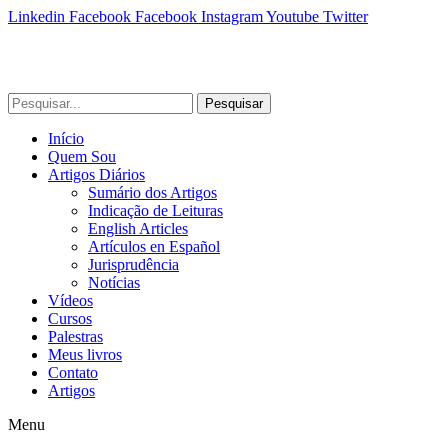
Linkedin
Facebook
Facebook
Instagram
Youtube
Twitter
Pesquisar
Início
Quem Sou
Artigos Diários
Sumário dos Artigos
Indicação de Leituras
English Articles
Artículos en Español
Jurisprudência
Notícias
Vídeos
Cursos
Palestras
Meus livros
Contato
Artigos
Menu