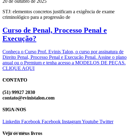
20 de outubro de 2025
STJ: elementos concretos justificam a exigência de exame
criminológico para a progressão de
Curso de Penal, Processo Penal e
Execução?
Conheça o Curso Prof. Evinis Talon, o curso por assinatura de
Direito Penal, Processo Penal e Execução Penal. Assine o plano
anual ou o Premium e tenha acesso a MODELOS DE PEÇAS.
CLIQUE AQUI
CONTATO
EVINIS TALON
(51) 99927 2030
contato@evinistalon.com
SIGA-NOS
EVINIS TALON
Linkedin
Facebook
Facebook
Instagram
Youtube
Twitter
Veja os meus livros
EVINIS TALON