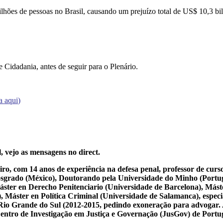
lhões de pessoas no Brasil, causando um prejuízo total de US$ 10,3 bi
e Cidadania, antes de seguir para o Plenário.
ia aqui
)
, vejo as mensagens no direct.
iro, com 14 anos de experiência na defesa penal, professor de cur
osgrado (México), Doutorando pela Universidade do Minho (Portug
ster en Derecho Penitenciario (Universidade de Barcelona), Mást
Máster en Política Criminal (Universidade de Salamanca), especial
 do Rio Grande do Sul (2012-2015, pedindo exoneração para advogar.
 Centro de Investigação em Justiça e Governação (JusGov) de Portu