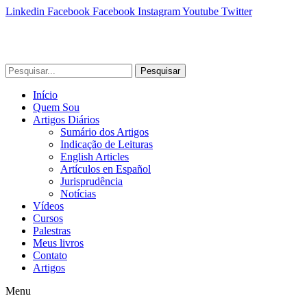
Linkedin
Facebook
Facebook
Instagram
Youtube
Twitter
Pesquisar
Início
Quem Sou
Artigos Diários
Sumário dos Artigos
Indicação de Leituras
English Articles
Artículos en Español
Jurisprudência
Notícias
Vídeos
Cursos
Palestras
Meus livros
Contato
Artigos
Menu