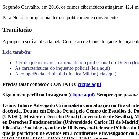
Segundo Carvalho, em 2016, os crimes cibernéticos atingiram 42,4 mi
Para Nelto, o projeto mantém-se politicamente conveniente.
Tramitação
A proposta será analisada pela Comissão de Constituição e Justiça e d
Leia também:
3 erros que marcam a carreira de um profissional do Direito (
le
As características do inquérito policial (
leia aqui
)
A competência criminal da Justiça Militar (
leia aqui
)
Precisa falar conosco? CONTATO:
clique aqui
Siga o meu perfil no Instagram (
clique aqui
). Sempre que possível
Evinis Talon é Advogado Criminalista com atuação no Brasil inte
docência, Doutor em Direito Penal pelo Centro de Estudios de P
(UNISC), Máster en Derecho Penal (Universidade de Sevilha), Má
en Derechos Fundamentales (Universidade Carlos III de Madrid), 
Filosofia e Sociologia, autor de 10 livros, ex-Defensor Público
que já participou de eventos em 3 continentes e investigador do
TJSP, TJPR, TJSC, TJGO, TJMG, TJSE e outros.