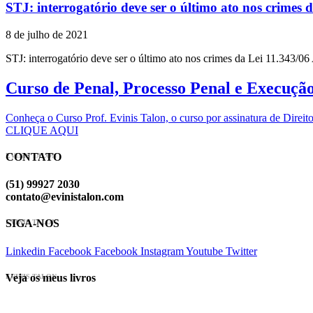
STJ: interrogatório deve ser o último ato nos crimes 
8 de julho de 2021
STJ: interrogatório deve ser o último ato nos crimes da Lei 11.343/06
Curso de Penal, Processo Penal e Execuçã
Conheça o Curso Prof. Evinis Talon, o curso por assinatura de Dir
CLIQUE AQUI
CONTATO
EVINIS TALON
(51) 99927 2030
contato@evinistalon.com
SIGA-NOS
EVINIS TALON
Linkedin
Facebook
Facebook
Instagram
Youtube
Twitter
Veja os meus livros
EVINIS TALON