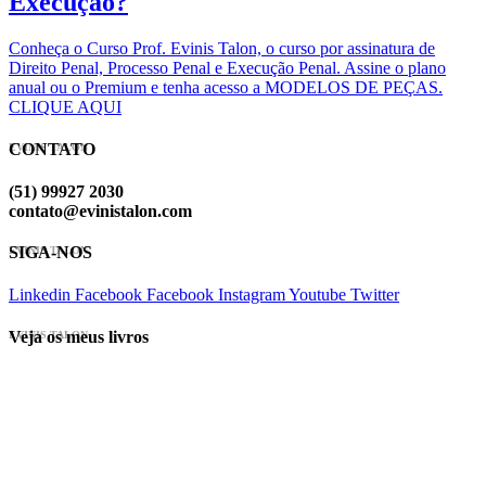
Execução?
Conheça o Curso Prof. Evinis Talon, o curso por assinatura de
Direito Penal, Processo Penal e Execução Penal. Assine o plano
anual ou o Premium e tenha acesso a MODELOS DE PEÇAS.
CLIQUE AQUI
CONTATO
EVINIS TALON
(51) 99927 2030
contato@evinistalon.com
SIGA-NOS
EVINIS TALON
Linkedin
Facebook
Facebook
Instagram
Youtube
Twitter
Veja os meus livros
EVINIS TALON