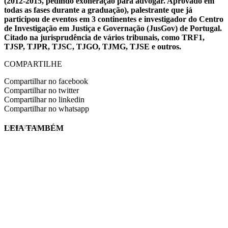
(2012-2015, pedindo exoneração para advogar. Aprovado em
todas as fases durante a graduação), palestrante que já
participou de eventos em 3 continentes e investigador do Centro
de Investigação em Justiça e Governação (JusGov) de Portugal.
Citado na jurisprudência de vários tribunais, como TRF1,
TJSP, TJPR, TJSC, TJGO, TJMG, TJSE e outros.
COMPARTILHE
Compartilhar no facebook
Compartilhar no twitter
Compartilhar no linkedin
Compartilhar no whatsapp
LEIA TAMBÉM
EVINIS TALON