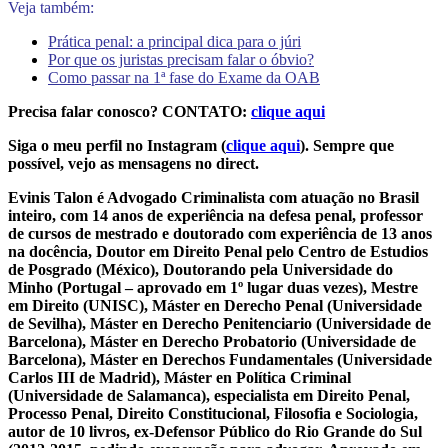
Veja também:
Prática penal: a principal dica para o júri
Por que os juristas precisam falar o óbvio?
Como passar na 1ª fase do Exame da OAB
Precisa falar conosco? CONTATO:
clique aqui
Siga o meu perfil no Instagram (
clique aqui
). Sempre que
possível, vejo as mensagens no direct.
Evinis Talon é Advogado Criminalista com atuação no Brasil
inteiro, com 14 anos de experiência na defesa penal, professor
de cursos de mestrado e doutorado com experiência de 13 anos
na docência, Doutor em Direito Penal pelo Centro de Estudios
de Posgrado (México), Doutorando pela Universidade do
Minho (Portugal – aprovado em 1º lugar duas vezes), Mestre
em Direito (UNISC), Máster en Derecho Penal (Universidade
de Sevilha), Máster en Derecho Penitenciario (Universidade de
Barcelona), Máster en Derecho Probatorio (Universidade de
Barcelona), Máster en Derechos Fundamentales (Universidade
Carlos III de Madrid), Máster en Política Criminal
(Universidade de Salamanca), especialista em Direito Penal,
Processo Penal, Direito Constitucional, Filosofia e Sociologia,
autor de 10 livros, ex-Defensor Público do Rio Grande do Sul