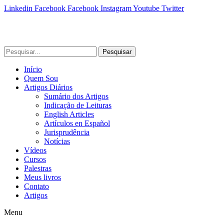
Linkedin
Facebook
Facebook
Instagram
Youtube
Twitter
Pesquisar
Início
Quem Sou
Artigos Diários
Sumário dos Artigos
Indicação de Leituras
English Articles
Artículos en Español
Jurisprudência
Notícias
Vídeos
Cursos
Palestras
Meus livros
Contato
Artigos
Menu