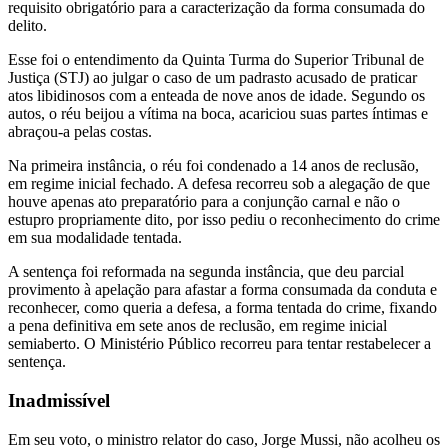
requisito obrigatório para a caracterização da forma consumada do
delito.
Esse foi o entendimento da Quinta Turma do Superior Tribunal de
Justiça (STJ) ao julgar o caso de um padrasto acusado de praticar
atos libidinosos com a enteada de nove anos de idade. Segundo os
autos, o réu beijou a vítima na boca, acariciou suas partes íntimas e
abraçou-a pelas costas.
Na primeira instância, o réu foi condenado a 14 anos de reclusão,
em regime inicial fechado. A defesa recorreu sob a alegação de que
houve apenas ato preparatório para a conjunção carnal e não o
estupro propriamente dito, por isso pediu o reconhecimento do crime
em sua modalidade tentada.
A sentença foi reformada na segunda instância, que deu parcial
provimento à apelação para afastar a forma consumada da conduta e
reconhecer, como queria a defesa, a forma tentada do crime, fixando
a pena definitiva em sete anos de reclusão, em regime inicial
semiaberto. O Ministério Público recorreu para tentar restabelecer a
sentença.
Inadmissível
Em seu voto, o ministro relator do caso, Jorge Mussi, não acolheu os