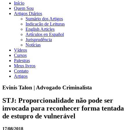
Início
Quem Sou
Artigos Diários
Sumário dos Artigos
Indicação de Leituras
English Articles
Artículos en Español
Jurisprudência
Notícias
Vídeos
Cursos
Palestras
Meus livros
Contato
Artigos
Evinis Talon | Advogado Criminalista
STJ: Proporcionalidade não pode ser
invocada para reconhecer forma tentada
de estupro de vulnerável
17/08/2018