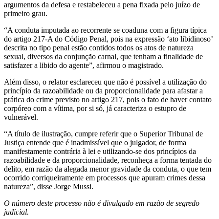
argumentos da defesa e restabeleceu a pena fixada pelo juízo de
primeiro grau.
“A conduta imputada ao recorrente se coaduna com a figura típica
do artigo 217-A do Código Penal, pois na expressão ‘ato libidinoso’
descrita no tipo penal estão contidos todos os atos de natureza
sexual, diversos da conjunção carnal, que tenham a finalidade de
satisfazer a libido do agente”, afirmou o magistrado.
Além disso, o relator esclareceu que não é possível a utilização do
princípio da razoabilidade ou da proporcionalidade para afastar a
prática do crime previsto no artigo 217, pois o fato de haver contato
corpóreo com a vítima, por si só, já caracteriza o estupro de
vulnerável.
“A título de ilustração, cumpre referir que o Superior Tribunal de
Justiça entende que é inadmissível que o julgador, de forma
manifestamente contrária à lei e utilizando-se dos princípios da
razoabilidade e da proporcionalidade, reconheça a forma tentada do
delito, em razão da alegada menor gravidade da conduta, o que tem
ocorrido corriqueiramente em processos que apuram crimes dessa
natureza”, disse Jorge Mussi.
O número deste processo não é divulgado em razão de segredo
judicial.