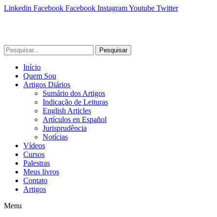
Linkedin
Facebook
Facebook
Instagram
Youtube
Twitter
Pesquisar
Início
Quem Sou
Artigos Diários
Sumário dos Artigos
Indicação de Leituras
English Articles
Artículos en Español
Jurisprudência
Notícias
Vídeos
Cursos
Palestras
Meus livros
Contato
Artigos
Menu