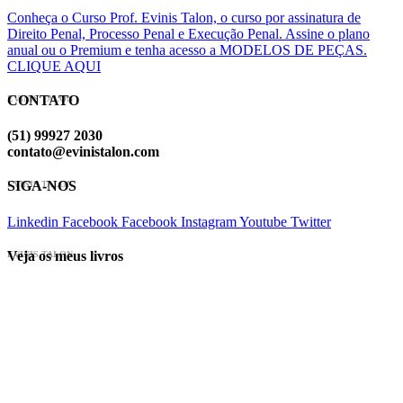
Conheça o Curso Prof. Evinis Talon, o curso por assinatura de
Direito Penal, Processo Penal e Execução Penal. Assine o plano
anual ou o Premium e tenha acesso a MODELOS DE PEÇAS.
CLIQUE AQUI
CONTATO
EVINIS TALON
(51) 99927 2030
contato@evinistalon.com
SIGA-NOS
EVINIS TALON
Linkedin
Facebook
Facebook
Instagram
Youtube
Twitter
Veja os meus livros
EVINIS TALON