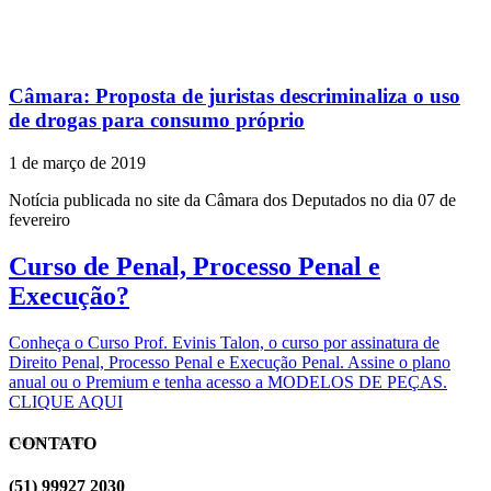
Câmara: Proposta de juristas descriminaliza o uso
de drogas para consumo próprio
1 de março de 2019
Notícia publicada no site da Câmara dos Deputados no dia 07 de
fevereiro
Curso de Penal, Processo Penal e
Execução?
Conheça o Curso Prof. Evinis Talon, o curso por assinatura de
Direito Penal, Processo Penal e Execução Penal. Assine o plano
anual ou o Premium e tenha acesso a MODELOS DE PEÇAS.
CLIQUE AQUI
CONTATO
EVINIS TALON
(51) 99927 2030