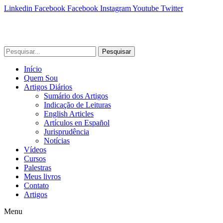
Linkedin
Facebook
Facebook
Instagram
Youtube
Twitter
Pesquisar
Início
Quem Sou
Artigos Diários
Sumário dos Artigos
Indicação de Leituras
English Articles
Artículos en Español
Jurisprudência
Notícias
Vídeos
Cursos
Palestras
Meus livros
Contato
Artigos
Menu