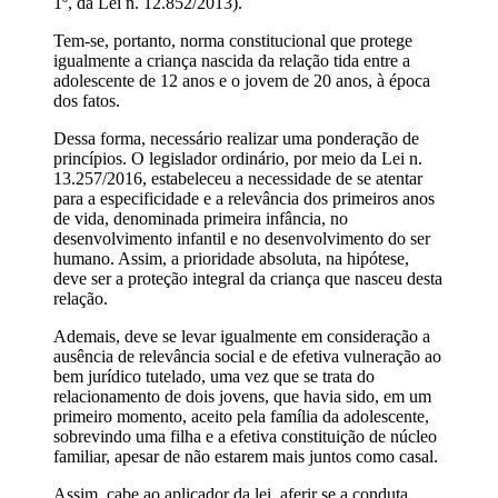
1º, da Lei n. 12.852/2013).
Tem-se, portanto, norma constitucional que protege
igualmente a criança nascida da relação tida entre a
adolescente de 12 anos e o jovem de 20 anos, à época
dos fatos.
Dessa forma, necessário realizar uma ponderação de
princípios. O legislador ordinário, por meio da Lei n.
13.257/2016, estabeleceu a necessidade de se atentar
para a especificidade e a relevância dos primeiros anos
de vida, denominada primeira infância, no
desenvolvimento infantil e no desenvolvimento do ser
humano. Assim, a prioridade absoluta, na hipótese,
deve ser a proteção integral da criança que nasceu desta
relação.
Ademais, deve se levar igualmente em consideração a
ausência de relevância social e de efetiva vulneração ao
bem jurídico tutelado, uma vez que se trata do
relacionamento de dois jovens, que havia sido, em um
primeiro momento, aceito pela família da adolescente,
sobrevindo uma filha e a efetiva constituição de núcleo
familiar, apesar de não estarem mais juntos como casal.
Assim, cabe ao aplicador da lei, aferir se a conduta