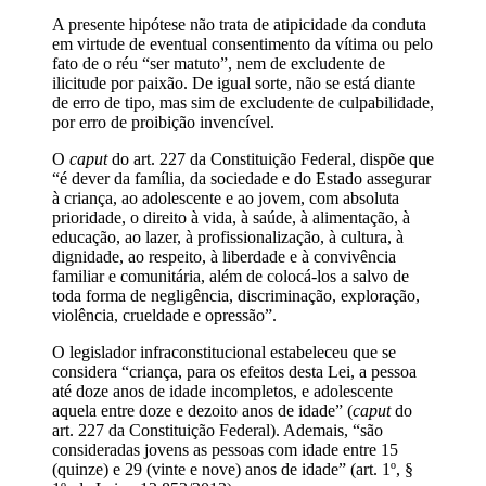
A presente hipótese não trata de atipicidade da conduta
em virtude de eventual consentimento da vítima ou pelo
fato de o réu “ser matuto”, nem de excludente de
ilicitude por paixão. De igual sorte, não se está diante
de erro de tipo, mas sim de excludente de culpabilidade,
por erro de proibição invencível.
O
caput
do art. 227 da Constituição Federal, dispõe que
“é dever da família, da sociedade e do Estado assegurar
à criança, ao adolescente e ao jovem, com absoluta
prioridade, o direito à vida, à saúde, à alimentação, à
educação, ao lazer, à profissionalização, à cultura, à
dignidade, ao respeito, à liberdade e à convivência
familiar e comunitária, além de colocá-los a salvo de
toda forma de negligência, discriminação, exploração,
violência, crueldade e opressão”.
O legislador infraconstitucional estabeleceu que se
considera “criança, para os efeitos desta Lei, a pessoa
até doze anos de idade incompletos, e adolescente
aquela entre doze e dezoito anos de idade” (
caput
do
art. 227 da Constituição Federal). Ademais, “são
consideradas jovens as pessoas com idade entre 15
(quinze) e 29 (vinte e nove) anos de idade” (art. 1º, §