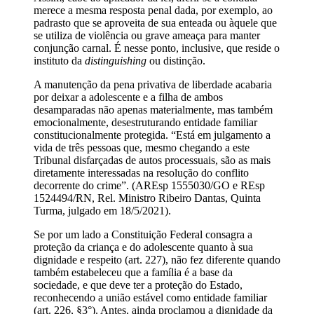
merece a mesma resposta penal dada, por exemplo, ao
padrasto que se aproveita de sua enteada ou àquele que
se utiliza de violência ou grave ameaça para manter
conjunção carnal. É nesse ponto, inclusive, que reside o
instituto da
distinguishing
ou distinção.
A manutenção da pena privativa de liberdade acabaria
por deixar a adolescente e a filha de ambos
desamparadas não apenas materialmente, mas também
emocionalmente, desestruturando entidade familiar
constitucionalmente protegida. “Está em julgamento a
vida de três pessoas que, mesmo chegando a este
Tribunal disfarçadas de autos processuais, são as mais
diretamente interessadas na resolução do conflito
decorrente do crime”. (AREsp 1555030/GO e REsp
1524494/RN, Rel. Ministro Ribeiro Dantas, Quinta
Turma, julgado em 18/5/2021).
Se por um lado a Constituição Federal consagra a
proteção da criança e do adolescente quanto à sua
dignidade e respeito (art. 227), não fez diferente quando
também estabeleceu que a família é a base da
sociedade, e que deve ter a proteção do Estado,
reconhecendo a união estável como entidade familiar
(art. 226, §3°). Antes, ainda proclamou a dignidade da