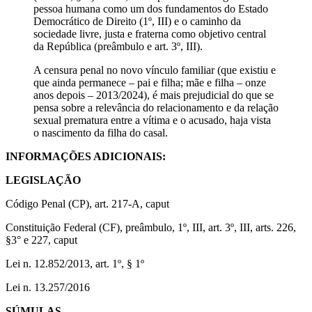
pessoa humana como um dos fundamentos do Estado
Democrático de Direito (1º, III) e o caminho da
sociedade livre, justa e fraterna como objetivo central
da República (preâmbulo e art. 3º, III).
A censura penal no novo vínculo familiar (que existiu e
que ainda permanece – pai e filha; mãe e filha – onze
anos depois – 2013/2024), é mais prejudicial do que se
pensa sobre a relevância do relacionamento e da relação
sexual prematura entre a vítima e o acusado, haja vista
o nascimento da filha do casal.
INFORMAÇÕES ADICIONAIS:
LEGISLAÇÃO
Código Penal (CP), art. 217-A, caput
Constituição Federal (CF), preâmbulo, 1º, III, art. 3º, III, arts. 226,
§3° e 227, caput
Lei n. 12.852/2013, art. 1º, § 1º
Lei n. 13.257/2016
SÚMULAS