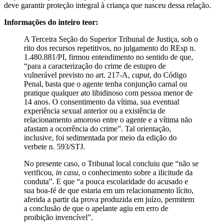
deve garantir proteção integral à criança que nasceu dessa relação.
Informações do inteiro teor:
A Terceira Seção do Superior Tribunal de Justiça, sob o
rito dos recursos repetitivos, no julgamento do REsp n.
1.480.881/PI, firmou entendimento no sentido de que,
“para a caracterização do crime de estupro de
vulnerável previsto no art. 217-A,
caput
, do Código
Penal, basta que o agente tenha conjunção carnal ou
pratique qualquer ato libidinoso com pessoa menor de
14 anos. O consentimento da vítima, sua eventual
experiência sexual anterior ou a existência de
relacionamento amoroso entre o agente e a vítima não
afastam a ocorrência do crime”. Tal orientação,
inclusive, foi sedimentada por meio da edição do
verbete n. 593/STJ.
No presente caso, o Tribunal local concluiu que “não se
verificou,
in casu
, o conhecimento sobre a ilicitude da
conduta”. E que “a pouca escolaridade do acusado e
sua boa-fé de que estaria em um relacionamento lícito,
aferida a partir da prova produzida em juízo, permitem
a conclusão de que o apelante agiu em erro de
proibição invencível”.