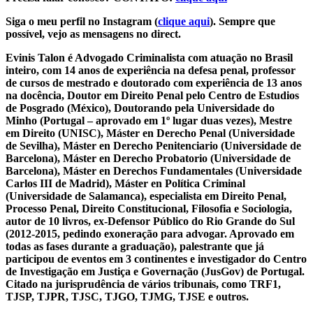
Siga o meu perfil no Instagram (
clique aqui
). Sempre que
possível, vejo as mensagens no direct.
Evinis Talon é Advogado Criminalista com atuação no Brasil
inteiro, com 14 anos de experiência na defesa penal, professor
de cursos de mestrado e doutorado com experiência de 13 anos
na docência, Doutor em Direito Penal pelo Centro de Estudios
de Posgrado (México), Doutorando pela Universidade do
Minho (Portugal – aprovado em 1º lugar duas vezes), Mestre
em Direito (UNISC), Máster en Derecho Penal (Universidade
de Sevilha), Máster en Derecho Penitenciario (Universidade de
Barcelona), Máster en Derecho Probatorio (Universidade de
Barcelona), Máster en Derechos Fundamentales (Universidade
Carlos III de Madrid), Máster en Política Criminal
(Universidade de Salamanca), especialista em Direito Penal,
Processo Penal, Direito Constitucional, Filosofia e Sociologia,
autor de 10 livros, ex-Defensor Público do Rio Grande do Sul
(2012-2015, pedindo exoneração para advogar. Aprovado em
todas as fases durante a graduação), palestrante que já
participou de eventos em 3 continentes e investigador do Centro
de Investigação em Justiça e Governação (JusGov) de Portugal.
Citado na jurisprudência de vários tribunais, como TRF1,
TJSP, TJPR, TJSC, TJGO, TJMG, TJSE e outros.