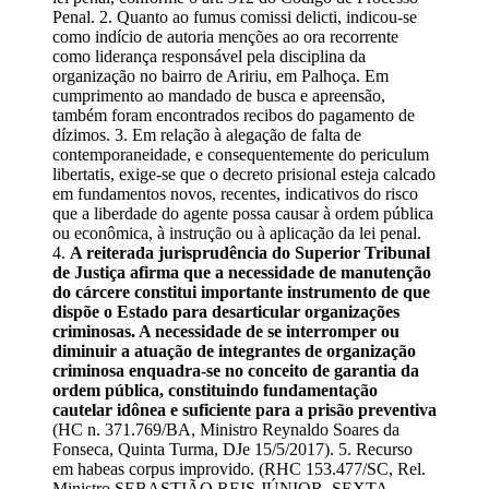
Penal. 2. Quanto ao fumus comissi delicti, indicou-se
como indício de autoria menções ao ora recorrente
como liderança responsável pela disciplina da
organização no bairro de Aririu, em Palhoça. Em
cumprimento ao mandado de busca e apreensão,
também foram encontrados recibos do pagamento de
dízimos. 3. Em relação à alegação de falta de
contemporaneidade, e consequentemente do periculum
libertatis, exige-se que o decreto prisional esteja calcado
em fundamentos novos, recentes, indicativos do risco
que a liberdade do agente possa causar à ordem pública
ou econômica, à instrução ou à aplicação da lei penal.
4.
A reiterada jurisprudência do Superior Tribunal
de Justiça afirma que a necessidade de manutenção
do cárcere constitui importante instrumento de que
dispõe o Estado para desarticular organizações
criminosas. A necessidade de se interromper ou
diminuir a atuação de integrantes de organização
criminosa enquadra-se no conceito de garantia da
ordem pública, constituindo fundamentação
cautelar idônea e suficiente para a prisão preventiva
(HC n. 371.769/BA, Ministro Reynaldo Soares da
Fonseca, Quinta Turma, DJe 15/5/2017). 5. Recurso
em habeas corpus improvido. (RHC 153.477/SC, Rel.
Ministro SEBASTIÃO REIS JÚNIOR, SEXTA