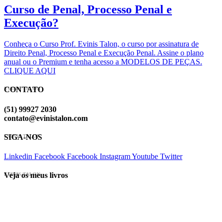
Curso de Penal, Processo Penal e
Execução?
Conheça o Curso Prof. Evinis Talon, o curso por assinatura de
Direito Penal, Processo Penal e Execução Penal. Assine o plano
anual ou o Premium e tenha acesso a MODELOS DE PEÇAS.
CLIQUE AQUI
CONTATO
EVINIS TALON
(51) 99927 2030
contato@evinistalon.com
SIGA-NOS
EVINIS TALON
Linkedin
Facebook
Facebook
Instagram
Youtube
Twitter
Veja os meus livros
EVINIS TALON