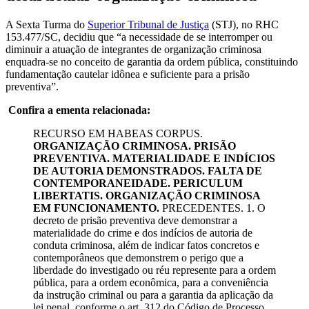
A Sexta Turma do
Superior Tribunal de Justiça
(STJ), no RHC
153.477/SC, decidiu que “a necessidade de se interromper ou
diminuir a atuação de integrantes de organização criminosa
enquadra-se no conceito de garantia da ordem pública, constituindo
fundamentação cautelar idônea e suficiente para a prisão
preventiva”.
Confira a ementa relacionada:
RECURSO EM HABEAS CORPUS.
ORGANIZAÇÃO CRIMINOSA. PRISÃO
PREVENTIVA. MATERIALIDADE E INDÍCIOS
DE AUTORIA DEMONSTRADOS. FALTA DE
CONTEMPORANEIDADE. PERICULUM
LIBERTATIS. ORGANIZAÇÃO CRIMINOSA
EM FUNCIONAMENTO.
PRECEDENTES. 1. O
decreto de prisão preventiva deve demonstrar a
materialidade do crime e dos indícios de autoria de
conduta criminosa, além de indicar fatos concretos e
contemporâneos que demonstrem o perigo que a
liberdade do investigado ou réu represente para a ordem
pública, para a ordem econômica, para a conveniência
da instrução criminal ou para a garantia da aplicação da
lei penal, conforme o art. 312 do Código de Processo