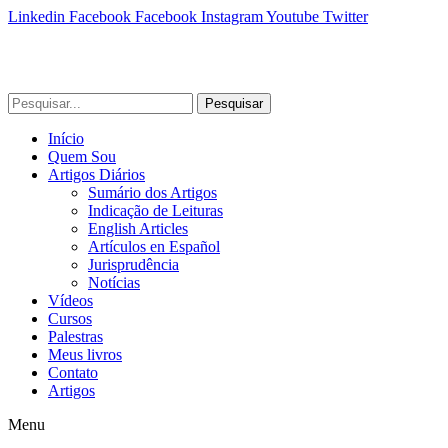
Linkedin
Facebook
Facebook
Instagram
Youtube
Twitter
Pesquisar
Início
Quem Sou
Artigos Diários
Sumário dos Artigos
Indicação de Leituras
English Articles
Artículos en Español
Jurisprudência
Notícias
Vídeos
Cursos
Palestras
Meus livros
Contato
Artigos
Menu