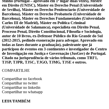
Minho (Portugal – aprovado em 1º lugar duas vezes), Mestre
em Direito (UNISC), Máster en Derecho Penal (Universidade
de Sevilha), Máster en Derecho Penitenciario (Universidade de
Barcelona), Máster en Derecho Probatorio (Universidade de
Barcelona), Máster en Derechos Fundamentales (Universidade
Carlos III de Madrid), Máster en Política Criminal
(Universidade de Salamanca), especialista em Direito Penal,
Processo Penal, Direito Constitucional, Filosofia e Sociologia,
autor de 10 livros, ex-Defensor Público do Rio Grande do Sul
(2012-2015, pedindo exoneração para advogar. Aprovado em
todas as fases durante a graduação), palestrante que já
participou de eventos em 3 continentes e investigador do Centro
de Investigação em Justiça e Governação (JusGov) de Portugal.
Citado na jurisprudência de vários tribunais, como TRF1,
TJSP, TJPR, TJSC, TJGO, TJMG, TJSE e outros.
COMPARTILHE
Compartilhar no facebook
Compartilhar no twitter
Compartilhar no linkedin
Compartilhar no whatsapp
LEIA TAMBÉM
EVINIS TALON