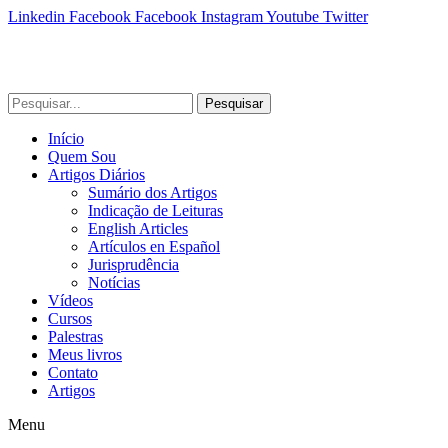
Linkedin
Facebook
Facebook
Instagram
Youtube
Twitter
Pesquisar
Início
Quem Sou
Artigos Diários
Sumário dos Artigos
Indicação de Leituras
English Articles
Artículos en Español
Jurisprudência
Notícias
Vídeos
Cursos
Palestras
Meus livros
Contato
Artigos
Menu