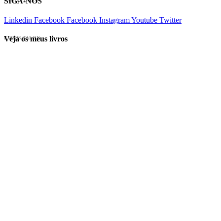
SIGA-NOS
Linkedin
Facebook
Facebook
Instagram
Youtube
Twitter
Veja os meus livros
EVINIS TALON