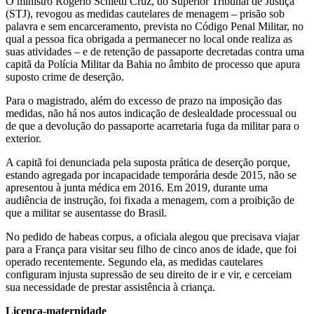
O ministro Rogerio Schietti Cruz, do Superior Tribunal de Justiça
(STJ), revogou as medidas cautelares de menagem – prisão sob
palavra e sem encarceramento, prevista no Código Penal Militar, no
qual a pessoa fica obrigada a permanecer no local onde realiza as
suas atividades – e de retenção de passaporte decretadas contra uma
capitã da Polícia Militar da Bahia no âmbito de processo que apura
suposto crime de deserção.
Para o magistrado, além do excesso de prazo na imposição das
medidas, não há nos autos indicação de deslealdade processual ou
de que a devolução do passaporte acarretaria fuga da militar para o
exterior.
A capitã foi denunciada pela suposta prática de deserção porque,
estando agregada por incapacidade temporária desde 2015, não se
apresentou à junta médica em 2016. Em 2019, durante uma
audiência de instrução, foi fixada a menagem, com a proibição de
que a militar se ausentasse do Brasil.
No pedido de habeas corpus, a oficiala alegou que precisava viajar
para a França para visitar seu filho de cinco anos de idade, que foi
operado recentemente. Segundo ela, as medidas cautelares
configuram injusta supressão de seu direito de ir e vir, e cerceiam
sua necessidade de prestar assistência à criança.
Licença-maternidade