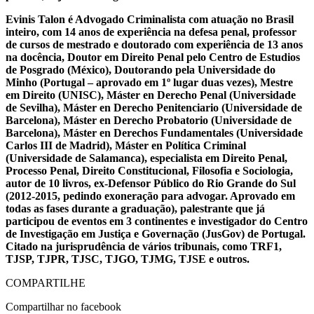
Evinis Talon é Advogado Criminalista com atuação no Brasil
inteiro, com 14 anos de experiência na defesa penal, professor
de cursos de mestrado e doutorado com experiência de 13 anos
na docência, Doutor em Direito Penal pelo Centro de Estudios
de Posgrado (México), Doutorando pela Universidade do
Minho (Portugal – aprovado em 1º lugar duas vezes), Mestre
em Direito (UNISC), Máster en Derecho Penal (Universidade
de Sevilha), Máster en Derecho Penitenciario (Universidade de
Barcelona), Máster en Derecho Probatorio (Universidade de
Barcelona), Máster en Derechos Fundamentales (Universidade
Carlos III de Madrid), Máster en Política Criminal
(Universidade de Salamanca), especialista em Direito Penal,
Processo Penal, Direito Constitucional, Filosofia e Sociologia,
autor de 10 livros, ex-Defensor Público do Rio Grande do Sul
(2012-2015, pedindo exoneração para advogar. Aprovado em
todas as fases durante a graduação), palestrante que já
participou de eventos em 3 continentes e investigador do Centro
de Investigação em Justiça e Governação (JusGov) de Portugal.
Citado na jurisprudência de vários tribunais, como TRF1,
TJSP, TJPR, TJSC, TJGO, TJMG, TJSE e outros.
COMPARTILHE
Compartilhar no facebook