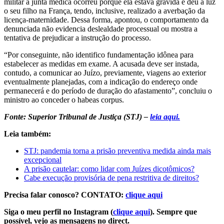
militar à junta médica ocorreu porque ela estava grávida e deu à luz
o seu filho na França, tendo, inclusive, realizado a averbação da
licença-maternidade. Dessa forma, apontou, o comportamento da
denunciada não evidencia deslealdade processual ou mostra a
tentativa de prejudicar a instrução do processo.
“Por conseguinte, não identifico fundamentação idônea para
estabelecer as medidas em exame. A acusada deve ser instada,
contudo, a comunicar ao Juízo, previamente, viagens ao exterior
eventualmente planejadas, com a indicação do endereço onde
permanecerá e do período de duração do afastamento”, concluiu o
ministro ao conceder o habeas corpus.
Fonte: Superior Tribunal de Justiça (STJ) –
leia aqui.
Leia também:
STJ: pandemia torna a prisão preventiva medida ainda mais
excepcional
A prisão cautelar: como lidar com Juízes dicotômicos?
Cabe execução provisória de pena restritiva de direitos?
Precisa falar conosco? CONTATO:
clique aqui
Siga o meu perfil no Instagram (
clique aqui
). Sempre que
possível, vejo as mensagens no direct.