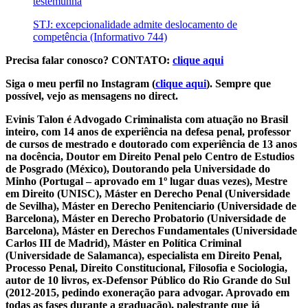
testemunha
STJ: excepcionalidade admite deslocamento de
competência (Informativo 744)
Precisa falar conosco? CONTATO:
clique aqui
Siga o meu perfil no Instagram (
clique aqui
). Sempre que
possível, vejo as mensagens no direct.
Evinis Talon é Advogado Criminalista com atuação no Brasil
inteiro, com 14 anos de experiência na defesa penal, professor
de cursos de mestrado e doutorado com experiência de 13 anos
na docência, Doutor em Direito Penal pelo Centro de Estudios
de Posgrado (México), Doutorando pela Universidade do
Minho (Portugal – aprovado em 1º lugar duas vezes), Mestre
em Direito (UNISC), Máster en Derecho Penal (Universidade
de Sevilha), Máster en Derecho Penitenciario (Universidade de
Barcelona), Máster en Derecho Probatorio (Universidade de
Barcelona), Máster en Derechos Fundamentales (Universidade
Carlos III de Madrid), Máster en Política Criminal
(Universidade de Salamanca), especialista em Direito Penal,
Processo Penal, Direito Constitucional, Filosofia e Sociologia,
autor de 10 livros, ex-Defensor Público do Rio Grande do Sul
(2012-2015, pedindo exoneração para advogar. Aprovado em
todas as fases durante a graduação), palestrante que já