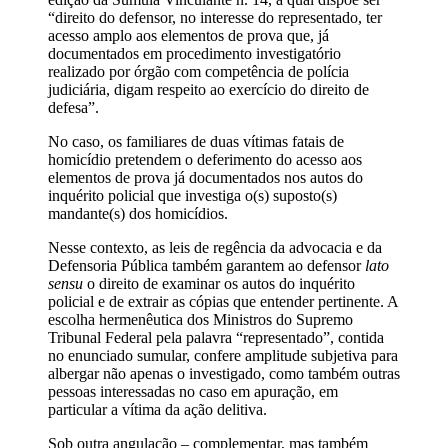
“direito do defensor, no interesse do representado, ter
acesso amplo aos elementos de prova que, já
documentados em procedimento investigatório
realizado por órgão com competência de polícia
judiciária, digam respeito ao exercício do direito de
defesa”.
No caso, os familiares de duas vítimas fatais de
homicídio pretendem o deferimento do acesso aos
elementos de prova já documentados nos autos do
inquérito policial que investiga o(s) suposto(s)
mandante(s) dos homicídios.
Nesse contexto, as leis de regência da advocacia e da
Defensoria Pública também garantem ao defensor
lato
sensu
o direito de examinar os autos do inquérito
policial e de extrair as cópias que entender pertinente. A
escolha hermenêutica dos Ministros do Supremo
Tribunal Federal pela palavra “representado”, contida
no enunciado sumular, confere amplitude subjetiva para
albergar não apenas o investigado, como também outras
pessoas interessadas no caso em apuração, em
particular a vítima da ação delitiva.
Sob outra angulação – complementar, mas também