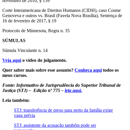
novembro de 2010, § 139
Corte Interamericana de Direitos Humanos (CIDH), caso Cosme
Genoveva e outros vs. Brasil (Favela Nova Brasília), Sentença de
16 de fevereiro de 2017, § 19
Protocolo de Minnesota, Regra n. 35
SÚMULAS
Súmula Vinculante n. 14
Veja aqui
o vídeo do julgamento.
Quer saber mais sobre esse assunto?
Conheça aqui
todos os
meus cursos.
Fonte: Informativo de Jurisprudência do Superior Tribunal de
Justiça (STJ) – Edição nº 775 –
leia aqui.
Leia também:
STJ: transferência de preso para perto da família exige
vaga prévia
STJ: assistente da acusação também pode ser