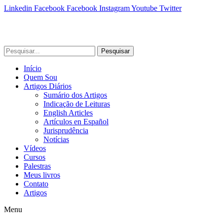
Linkedin
Facebook
Facebook
Instagram
Youtube
Twitter
Pesquisar
Início
Quem Sou
Artigos Diários
Sumário dos Artigos
Indicação de Leituras
English Articles
Artículos en Español
Jurisprudência
Notícias
Vídeos
Cursos
Palestras
Meus livros
Contato
Artigos
Menu