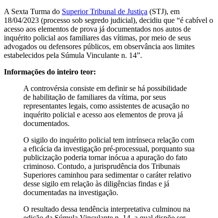
A Sexta Turma do
Superior Tribunal de Justiça
(STJ), em
18/04/2023 (processo sob segredo judicial), decidiu que “é cabível o
acesso aos elementos de prova já documentados nos autos de
inquérito policial aos familiares das vítimas, por meio de seus
advogados ou defensores públicos, em observância aos limites
estabelecidos pela Súmula Vinculante n. 14”.
Informações do inteiro teor:
A controvérsia consiste em definir se há possibilidade
de habilitação de familiares da vítima, por seus
representantes legais, como assistentes de acusação no
inquérito policial e acesso aos elementos de prova já
documentados.
O sigilo do inquérito policial tem intrínseca relação com
a eficácia da investigação pré-processual, porquanto sua
publicização poderia tornar inócua a apuração do fato
criminoso. Contudo, a jurisprudência dos Tribunais
Superiores caminhou para sedimentar o caráter relativo
desse sigilo em relação às diligências findas e já
documentadas na investigação.
O resultado dessa tendência interpretativa culminou na
edição da Súmula Vinculante n. 14, a qual dispõe ser