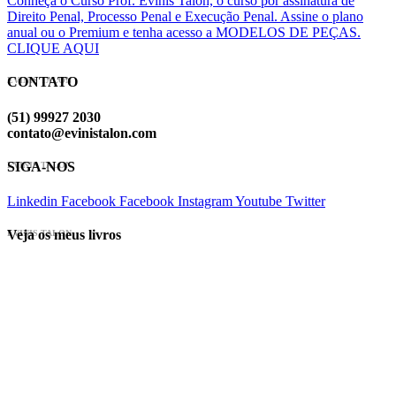
Conheça o Curso Prof. Evinis Talon, o curso por assinatura de
Direito Penal, Processo Penal e Execução Penal. Assine o plano
anual ou o Premium e tenha acesso a MODELOS DE PEÇAS.
CLIQUE AQUI
CONTATO
EVINIS TALON
(51) 99927 2030
contato@evinistalon.com
SIGA-NOS
EVINIS TALON
Linkedin
Facebook
Facebook
Instagram
Youtube
Twitter
Veja os meus livros
EVINIS TALON