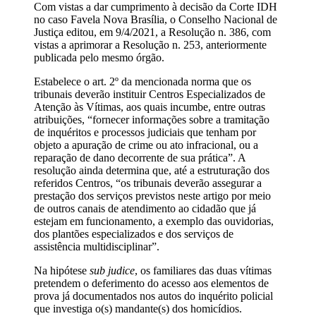
Com vistas a dar cumprimento à decisão da Corte IDH
no caso Favela Nova Brasília, o Conselho Nacional de
Justiça editou, em 9/4/2021, a Resolução n. 386, com
vistas a aprimorar a Resolução n. 253, anteriormente
publicada pelo mesmo órgão.
Estabelece o art. 2º da mencionada norma que os
tribunais deverão instituir Centros Especializados de
Atenção às Vítimas, aos quais incumbe, entre outras
atribuições, “fornecer informações sobre a tramitação
de inquéritos e processos judiciais que tenham por
objeto a apuração de crime ou ato infracional, ou a
reparação de dano decorrente de sua prática”. A
resolução ainda determina que, até a estruturação dos
referidos Centros, “os tribunais deverão assegurar a
prestação dos serviços previstos neste artigo por meio
de outros canais de atendimento ao cidadão que já
estejam em funcionamento, a exemplo das ouvidorias,
dos plantões especializados e dos serviços de
assistência multidisciplinar”.
Na hipótese
sub judice
, os familiares das duas vítimas
pretendem o deferimento do acesso aos elementos de
prova já documentados nos autos do inquérito policial
que investiga o(s) mandante(s) dos homicídios.