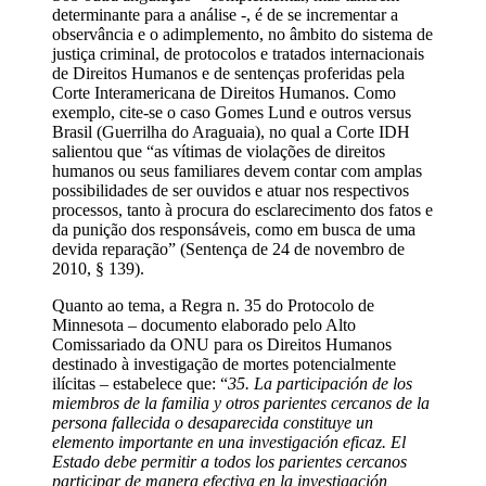
determinante para a análise -, é de se incrementar a
observância e o adimplemento, no âmbito do sistema de
justiça criminal, de protocolos e tratados internacionais
de Direitos Humanos e de sentenças proferidas pela
Corte Interamericana de Direitos Humanos. Como
exemplo, cite-se o caso Gomes Lund e outros versus
Brasil (Guerrilha do Araguaia), no qual a Corte IDH
salientou que “as vítimas de violações de direitos
humanos ou seus familiares devem contar com amplas
possibilidades de ser ouvidos e atuar nos respectivos
processos, tanto à procura do esclarecimento dos fatos e
da punição dos responsáveis, como em busca de uma
devida reparação” (Sentença de 24 de novembro de
2010, § 139).
Quanto ao tema, a Regra n. 35 do Protocolo de
Minnesota – documento elaborado pelo Alto
Comissariado da ONU para os Direitos Humanos
destinado à investigação de mortes potencialmente
ilícitas – estabelece que: “
35.
La participación de los
miembros de la familia y otros parientes cercanos de la
persona fallecida o desaparecida constituye un
elemento importante en una investigación eficaz. El
Estado debe permitir a todos los parientes cercanos
participar de manera efectiva en la investigación,