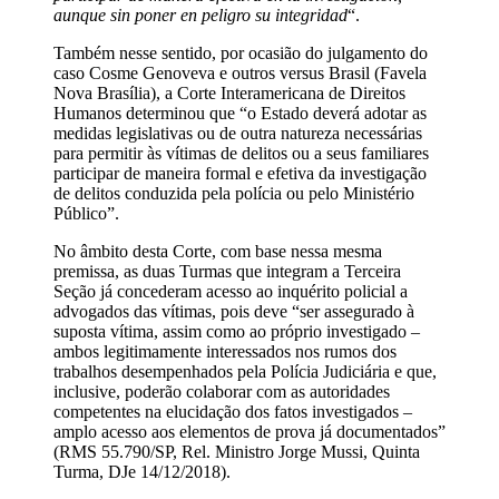
aunque sin poner en peligro su integridad
“.
Também nesse sentido, por ocasião do julgamento do
caso Cosme Genoveva e outros versus Brasil (Favela
Nova Brasília), a Corte Interamericana de Direitos
Humanos determinou que “o Estado deverá adotar as
medidas legislativas ou de outra natureza necessárias
para permitir às vítimas de delitos ou a seus familiares
participar de maneira formal e efetiva da investigação
de delitos conduzida pela polícia ou pelo Ministério
Público”.
No âmbito desta Corte, com base nessa mesma
premissa, as duas Turmas que integram a Terceira
Seção já concederam acesso ao inquérito policial a
advogados das vítimas, pois deve “ser assegurado à
suposta vítima, assim como ao próprio investigado –
ambos legitimamente interessados nos rumos dos
trabalhos desempenhados pela Polícia Judiciária e que,
inclusive, poderão colaborar com as autoridades
competentes na elucidação dos fatos investigados –
amplo acesso aos elementos de prova já documentados”
(RMS 55.790/SP, Rel. Ministro Jorge Mussi, Quinta
Turma, DJe 14/12/2018).