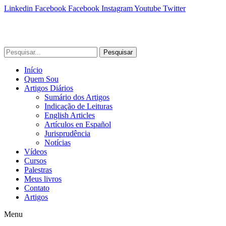
Linkedin
Facebook
Facebook
Instagram
Youtube
Twitter
Pesquisar
Início
Quem Sou
Artigos Diários
Sumário dos Artigos
Indicação de Leituras
English Articles
Artículos en Español
Jurisprudência
Notícias
Vídeos
Cursos
Palestras
Meus livros
Contato
Artigos
Menu