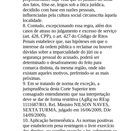
dos fatos, frise-se, leigos sob a ótica jurídica,
decidirão com base em razões pessoais,
influenciadas pela cultura social circunscrita àquela
localidade.
8. Contudo, excepcionando essa regra, além dos
casos de atraso no julgamento e excesso de serviço
(art. 428, CPP), o art. 427 do Código de Ritos
Penais estabelece que, nas hipóteses em que o
interesse da ordem pública o reclamar ou houver
dúvidas sobre a imparcialidade do júri ou a
segurança pessoal do acusado, poderá ser
determinado o desaforamento do feito para
comarca distinta, da mesma região, onde não
existam aqueles motivos, preferindo-se as mais
próximas.
9. Em se tratando de norma de exceção, a
jurisprudência desta Corte Superior tem
consagrado entendimento que sua interpretação
deve se dar de forma restritiva (AgRg no REsp
1111687/RO, Rel. Ministro NILSON NAVES,
SEXTA TURMA, julgado em 16/06/2009, DJe
14/09/2009).
10. Aplicação hermenêutica. As normas positivas
que estabelecem pena restringem o livre exercício
dos direitos, ou contêm exceção a lei, submetem-se