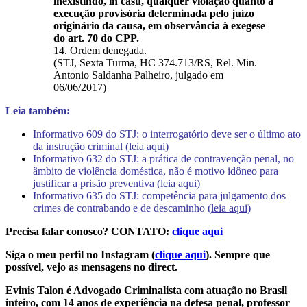
inexistindo, in casu, qualquer violação quanto à
execução provisória determinada pelo juízo
originário da causa, em observância à exegese
do art. 70 do CPP.
14. Ordem denegada.
(STJ, Sexta Turma, HC 374.713/RS, Rel. Min.
Antonio Saldanha Palheiro, julgado em
06/06/2017)
Leia também:
Informativo 609 do STJ: o interrogatório deve ser o último ato
da instrução criminal (
leia aqui
)
Informativo 632 do STJ: a prática de contravenção penal, no
âmbito de violência doméstica, não é motivo idôneo para
justificar a prisão preventiva (
leia aqui
)
Informativo 635 do STJ: competência para julgamento dos
crimes de contrabando e de descaminho (
leia aqui
)
Precisa falar conosco? CONTATO:
clique aqui
Siga o meu perfil no Instagram (
clique aqui
). Sempre que
possível, vejo as mensagens no direct.
Evinis Talon é Advogado Criminalista com atuação no Brasil
inteiro, com 14 anos de experiência na defesa penal, professor