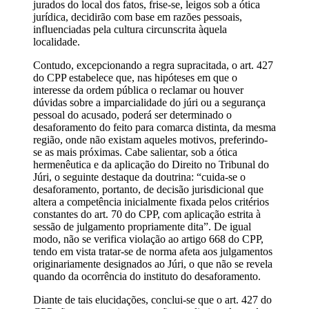
jurados do local dos fatos, frise-se, leigos sob a ótica
jurídica, decidirão com base em razões pessoais,
influenciadas pela cultura circunscrita àquela
localidade.
Contudo, excepcionando a regra supracitada, o art. 427
do CPP estabelece que, nas hipóteses em que o
interesse da ordem pública o reclamar ou houver
dúvidas sobre a imparcialidade do júri ou a segurança
pessoal do acusado, poderá ser determinado o
desaforamento do feito para comarca distinta, da mesma
região, onde não existam aqueles motivos, preferindo-
se as mais próximas. Cabe salientar, sob a ótica
hermenêutica e da aplicação do Direito no Tribunal do
Júri, o seguinte destaque da doutrina: “cuida-se o
desaforamento, portanto, de decisão jurisdicional que
altera a competência inicialmente fixada pelos critérios
constantes do art. 70 do CPP, com aplicação estrita à
sessão de julgamento propriamente dita”. De igual
modo, não se verifica violação ao artigo 668 do CPP,
tendo em vista tratar-se de norma afeta aos julgamentos
originariamente designados ao Júri, o que não se revela
quando da ocorrência do instituto do desaforamento.
Diante de tais elucidações, conclui-se que o art. 427 do