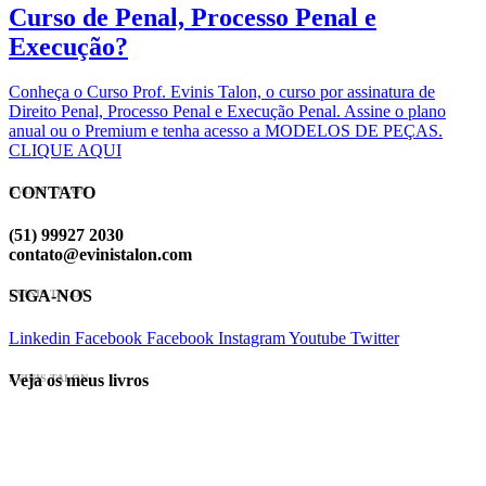
Curso de Penal, Processo Penal e
Execução?
Conheça o Curso Prof. Evinis Talon, o curso por assinatura de
Direito Penal, Processo Penal e Execução Penal. Assine o plano
anual ou o Premium e tenha acesso a MODELOS DE PEÇAS.
CLIQUE AQUI
CONTATO
EVINIS TALON
(51) 99927 2030
contato@evinistalon.com
SIGA-NOS
EVINIS TALON
Linkedin
Facebook
Facebook
Instagram
Youtube
Twitter
Veja os meus livros
EVINIS TALON