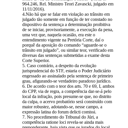
964.246, Rel. Ministro Teori Zavascki, julgado em
11/11/2016).
4.Não há que se falar em violação ao trânsito em
julgado tão somente em função de ter constado no
dispositivo da sentença a determinação proibitiva
de se iniciar, provisoriamente, a execução da pena,
uma vez que, naquela ocasião, era este o
entendimento vigente na Pretória Corte, daí o
porquê da aposição do comando “aguarde-se o
trânsito em julgado”, ou similar teor, verificado em
diversas das sentenças submetidas a exame desta
Corte Superior.
5. Caso contrário, a despeito da evolução
jurisprudencial do STF, estaria o Poder Judiciário
engessado ao assinalado pela sentença de primeiro
grau, afigurando-se verdadeiro paradoxo jurídico.
6. De acordo com o teor dos arts. 70 e 69, I, ambos
do CPP, via de regra, a competência dar-se-á pelo
local da infração, pois presume-se que, no distrito
da culpa, o acervo probatório será construído com
maior robustez, adotando-se, nesse campo, a
expressão latina do forum delicti comissi.
7. No procedimento do Tribunal do Júri, a
competência ratione loci revela-se ainda mais
preponderante, haja vista que os jurados do local