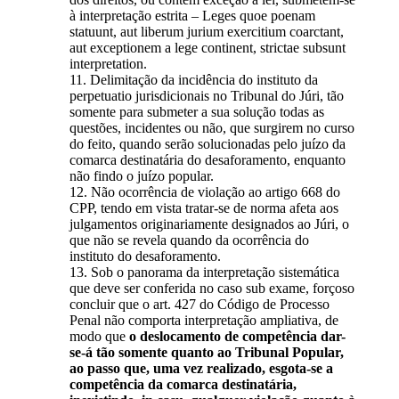
à interpretação estrita – Leges quoe poenam
statuunt, aut liberum jurium exercitium coarctant,
aut exceptionem a lege continent, strictae subsunt
interpretation.
11. Delimitação da incidência do instituto da
perpetuatio jurisdicionais no Tribunal do Júri, tão
somente para submeter a sua solução todas as
questões, incidentes ou não, que surgirem no curso
do feito, quando serão solucionadas pelo juízo da
comarca destinatária do desaforamento, enquanto
não findo o juízo popular.
12. Não ocorrência de violação ao artigo 668 do
CPP, tendo em vista tratar-se de norma afeta aos
julgamentos originariamente designados ao Júri, o
que não se revela quando da ocorrência do
instituto do desaforamento.
13. Sob o panorama da interpretação sistemática
que deve ser conferida no caso sub exame, forçoso
concluir que o art. 427 do Código de Processo
Penal não comporta interpretação ampliativa, de
modo que
o deslocamento de competência dar-
se-á tão somente quanto ao Tribunal Popular,
ao passo que, uma vez realizado, esgota-se a
competência da comarca destinatária,