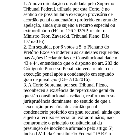
1. A nova orientação consolidada pelo Supremo
Tribunal Federal, trilhada por esta Corte, é no
sentido de possibilitar a execução provisória de
acórdão penal condenatório proferido em grau de
apelação, ainda que sujeito a recurso especial ou
extraordinário (HC n. 126.292/SP, relator o
Ministro Teori Zavascki, Tribunal Pleno, DJe
17/5/2016).
2. Em seguida, por 6 votos a 5, o Plenário do
Pretório Excelso indeferiu as cautelares requeridas
nas Ações Declaratórias de Constitucionalidade n.
43 e 44, entendendo que o disposto no art. 283 do
Código de Processo Penal não veda o início da
execução penal após a condenação em segundo
grau de jurisdição (DJe 7/10/2016).
3. A Corte Suprema, por seu Tribunal Pleno,
reconheceu a existência de repercussão geral da
questão constitucional suscitada, reafirmando sua
jurisprudência dominante, no sentido de que a
“execução provisória de acórdão penal
condenatório proferido em grau recursal, ainda que
sujeito a recurso especial ou extraordinário, não
compromete o princípio constitucional da
presunção de inocência afirmado pelo artigo 5º,
inciso LVII, da Constituição Federal” (ARE n.