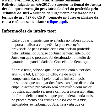
No HC 374.713-RS, Rel. Min. Antônio Saldanha
Palheiro, julgado em 6/6/2017, o Superior Tribunal de Justiça
decidiu que a execução provisória da decisão proferida pelo
Tribunal do Júri – oriunda de julgamento desaforado
nos
termos do art. 427 do CPP – compete ao Juízo originário da
causa e não ao sentenciante (
clique aqui
).
Informações do inteiro teor:
Entre outras insurgências aventadas no habeas corpus,
importa analisar a competência para execução
provisória de pena estabelecida em decisão proferida
pelo Tribunal do Júri; se do Juízo sentenciante ou do
Juízo em que o processo foi desaforado no intuito de
garantir a imparcialidade do Conselho de Sentença.
Sobre o tema, sabe-se que, de acordo com o teor dos
arts. 70 e 69, I, ambos do CPP, via de regra, a
competência dar-se-á pelo local da infração, pois
presume-se que no lugar dos fatos, isto é, no distrito da
culpa, o acervo probatório será construído com maior
robustez, adotando-se, nesse campo, a expressão latina
do forum delicti comissi – que prepondera, ainda mais,
no procedimento dos crimes dolosos contra a vida,
submetidos ao Tribunal do Júri, haja vista que os