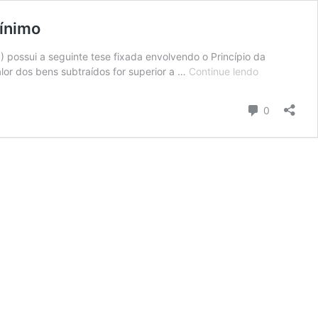
mínimo
) possui a seguinte tese fixada envolvendo o Princípio da
STJ:
valor dos bens subtraídos for superior a …
Continue lendo
para
insignificânci
Comentári
0
valor
dos
bens
não
pode
ser
superior
a
10%
do
salário
mínimo