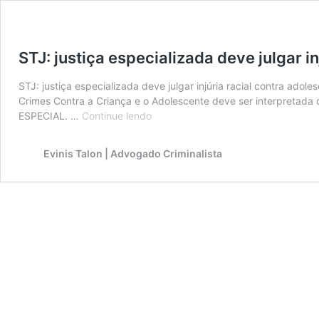
STJ: justiça especializada deve julgar i
STJ: justiça especializada deve julgar injúria racial contra ad
Crimes Contra a Criança e o Adolescente deve ser interpretada 
STJ:
ESPECIAL. …
Continue lendo
justiça
especializada
Evinis Talon | Advogado Criminalista
deve
julgar
injúria
racial
contra
adolescente