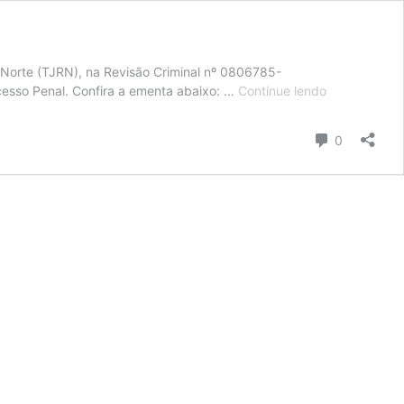
o Norte (TJRN), na Revisão Criminal nº 0806785-
TJRN:
cesso Penal. Confira a ementa abaixo: …
Continue lendo
a
revisão
Comentári
0
criminal
cabe
apenas
nas
hipóteses
do
art.
621
do
CPP