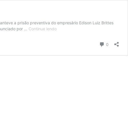
anteve a prisão preventiva do empresário Edison Luiz Brittes
STJ
enunciado por …
Continue lendo
nega
liberdade
Comentári
0
a
acusado
de
matar
o
jogador
Daniel