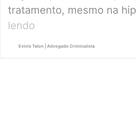
tratamento, mesmo na hi
STJ:
lendo
medida
de
segurança
Evinis Talon | Advogado Criminalista
não
pode
ser
cumprida
em
presídio
comum