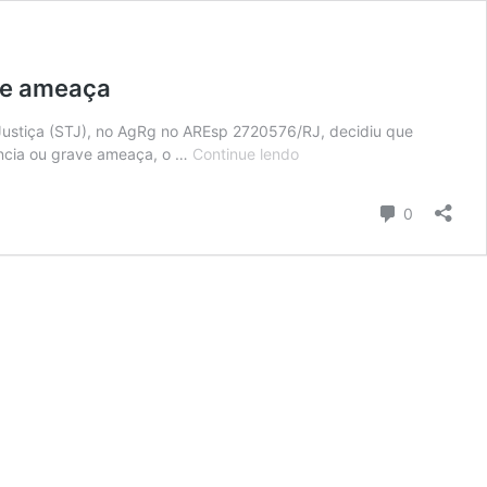
ave ameaça
 Justiça (STJ), no AgRg no AREsp 2720576/RJ, decidiu que
STJ:
lência ou grave ameaça, o …
Continue lendo
conduta
de
Comentári
0
baixa
reprovabilidade,
réu
primário
e
crime
sem
violência
ou
grave
ameaça