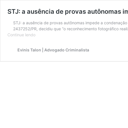
STJ: a ausência de provas autônomas 
STJ: a ausência de provas autônomas impede a condenação 
2437252/PR, decidiu que “o reconhecimento fotográfico real
STJ:
Continue lendo
a
ausência
Evinis Talon | Advogado Criminalista
de
provas
autônomas
impede
a
condenação
baseada
apenas
em
reconhecimento
fotográfico