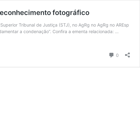
econhecimento fotográfico
uperior Tribunal de Justiça (STJ), no AgRg no AgRg no AREsp
ndamentar a condenação”. Confira a ementa relacionada: …
Comentári
0