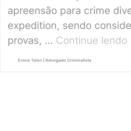
apreensão para crime dive
expedition, sendo conside
S
provas, …
Continue lendo
a
a
d
Evinis Talon | Advogado Criminalista
d
d
b
au
p
c
di
n
co
fi
ex