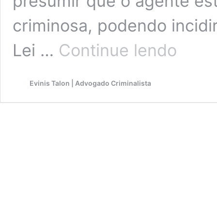
presumir que o agente es
criminosa, podendo incidir
STF:
Lei …
Continue lendo
condição
de
“mula”
Evinis Talon | Advogado Criminalista
não
afasta
tráfico
privilegiado