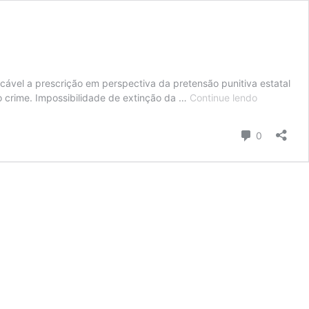
icável a prescrição em perspectiva da pretensão punitiva estatal
STF:
 do crime. Impossibilidade de extinção da …
Continue lendo
a
prescrição
Comentári
0
em
perspectiv
é
inaplicável