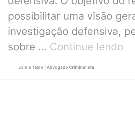
defensiva. O objetivo do r
possibilitar uma visão ger
investigação defensiva, pe
Inves
sobre …
Continue lendo
crimin
defen
relató
Evinis Talon | Advogado Criminalista
de
concl