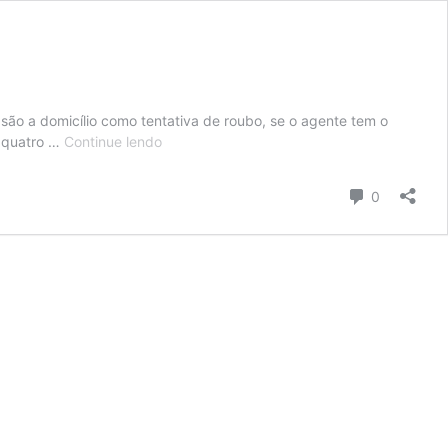
vasão a domicílio como tentativa de roubo, se o agente tem o
Câmara:
e quatro …
Continue lendo
projeto
tipifica
Comentári
0
tentativa
de
invasão
a
domicílio
como
tentativa
de
roubo