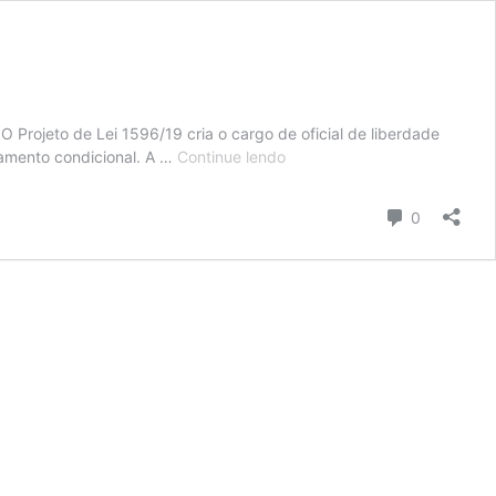
O Projeto de Lei 1596/19 cria o cargo de oficial de liberdade
Câmara:
ramento condicional. A …
Continue lendo
Projeto
cria
Comentári
0
cargo
para
fiscalizar
a
liberdade
condicional