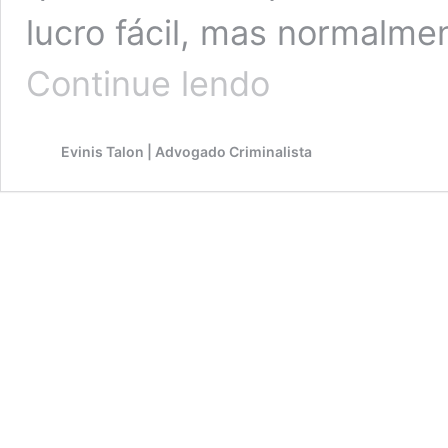
lucro fácil, mas normalme
As
Continue lendo
pirâmides
financeiras
e
Evinis Talon | Advogado Criminalista
a
jurisprudência
do
STJ