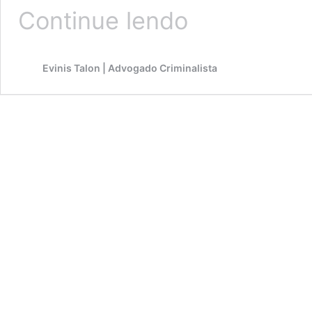
Advocacia
Continue lendo
Criminal:
profissão
de
Evinis Talon | Advogado Criminalista
risco